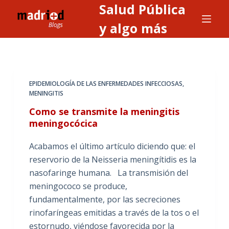
Salud Pública
S
a
y algo más
l
t
a
r
EPIDEMIOLOGÍA DE LAS ENFERMEDADES INFECCIOSAS
,
a
MENINGITIS
l
Como se transmite la meningitis
c
meningocócica
o
n
Acabamos el último artículo diciendo que: el
t
reservorio de la Neisseria meningítidis es la
e
nasofaringe humana. La transmisión del
n
meningococo se produce,
i
fundamentalmente, por las secreciones
d
rinofaríngeas emitidas a través de la tos o el
o
estornudo, viéndose favorecida por la