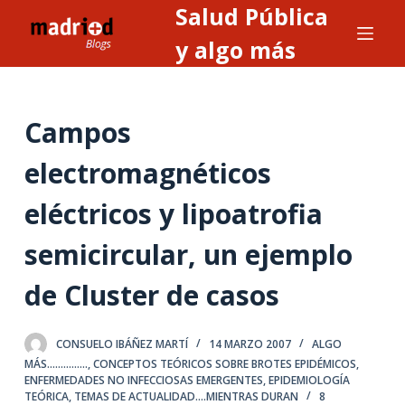
Salud Pública
S
a
y algo más
l
t
a
Campos
r
a
electromagnéticos
l
eléctricos y lipoatrofia
c
o
semicircular, un ejemplo
n
t
de Cluster de casos
e
n
CONSUELO IBÁÑEZ MARTÍ
14 MARZO 2007
ALGO
i
MÁS...............
,
CONCEPTOS TEÓRICOS SOBRE BROTES EPIDÉMICOS
,
d
ENFERMEDADES NO INFECCIOSAS EMERGENTES
,
EPIDEMIOLOGÍA
o
TEÓRICA
,
TEMAS DE ACTUALIDAD....MIENTRAS DURAN
8