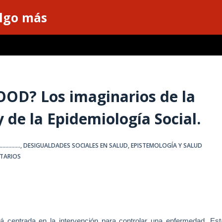
algo más
D? Los imaginarios de la
de la Epidemiología Social.
.........
,
DESIGUALDADES SOCIALES EN SALUD
,
EPISTEMOLOGÍA Y SALUD
TARIOS
tá
centrada en la intervención para controlar una enfermedad. Est