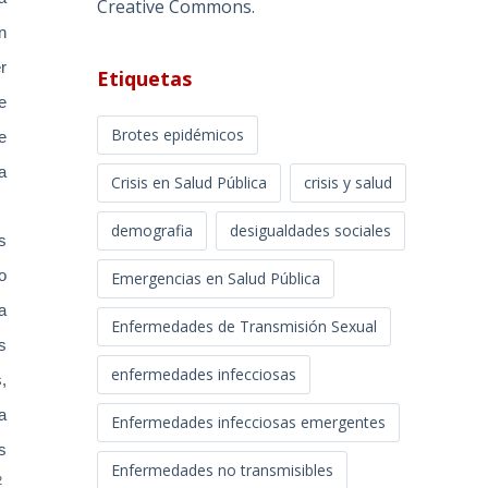
Creative Commons
.
en
r
Etiquetas
e
Brotes epidémicos
e
a
Crisis en Salud Pública
crisis y salud
demografia
desigualdades sociales
s
lo
Emergencias en Salud Pública
a
Enfermedades de Transmisión Sexual
s
enfermedades infecciosas
,
a
Enfermedades infecciosas emergentes
s
Enfermedades no transmisibles
2
,