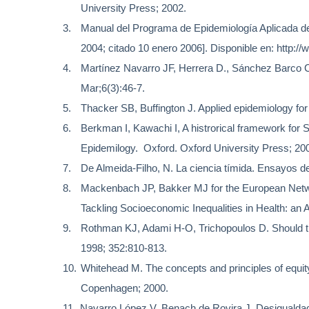
University Press; 2002.
3.
Manual del Programa de Epidemiología Aplicada d
2004; citado 10 enero 2006]. Disponible en: http:/
4.
Martínez Navarro JF, Herrera D., Sánchez Barco C
Mar;6(3):46-7.
5.
Thacker SB, Buffington J. Applied epidemiology for
6.
Berkman I, Kawachi I, A histrorical framework for 
Epidemilogy.
Oxford.
Oxford University Press; 20
7.
De Almeida-Filho, N. La ciencia tímida. Ensayos de
8.
Mackenbach JP, Bakker MJ for the European Network
Tackling Socioeconomic Inequalities in Health: an
9.
Rothman KJ, Adami H-O, Trichopoulos D. Should the
1998; 352:810-813.
10.
Whitehead M.
The concepts
and principles of
equit
Copenhagen; 2000.
11.
Navarro López V, Benach de Rovira J. Desigualda