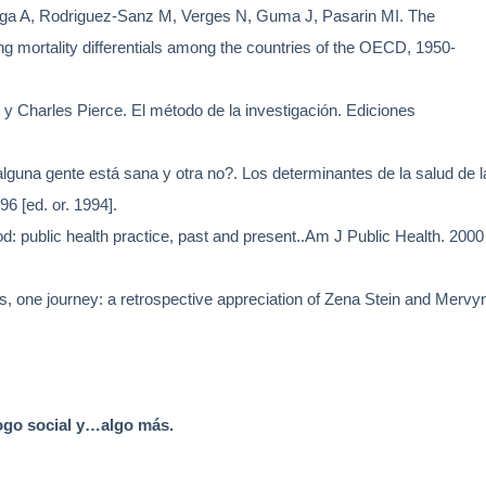
roga A, Rodriguez-Sanz M, Verges N, Guma J, Pasarin MI.
The
ning mortality differentials among the countries of the OECD, 1950-
 y Charles Pierce.
El método de la investigación. Ediciones
lguna gente está sana y otra no?. Los determinantes de la salud de l
6 [ed. or. 1994].
: public health practice, past and present..
Am J Public Health. 2000
, one journey: a retrospective appreciation of Zena Stein and Mervy
ogo social y…algo más.