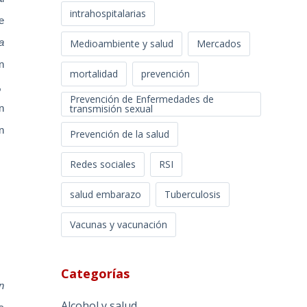
intrahospitalarias
e
Medioambiente y salud
Mercados
a
n
mortalidad
prevención
,
Prevención de Enfermedades de
transmisión sexual
n
n
Prevención de la salud
Redes sociales
RSI
salud embarazo
Tuberculosis
Vacunas y vacunación
Categorías
n
Alcohol y salud