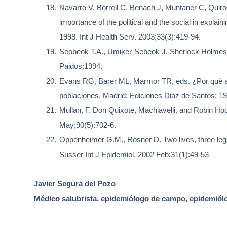
18.
Navarro V, Borrell C, Benach J, Muntaner C, Qui
importance of the political and the social in explai
1998.
Int J Health Serv. 2003;33(3):419-94.
19.
Seobeok T.A., Umiker-Sebeok J. Sherlock Holmes
Paidos;1994.
20.
Evans RG, Barer ML, Marmor TR, eds.
¿Por qué a
poblaciones. Madrid: Ediciones Diaz de Santos; 199
21.
Mullan, F.
Don Quixote, Machiavelli, and Robin Hood
May;90(5):702-6.
22.
Oppenheimer G.M., Rosner D. Two lives, three legs
Susser
Int J Epidemiol. 2002 Feb;31(1):49-53
Javier Segura del Pozo
Médico salubrista, epidemiólogo de campo, epidemiól