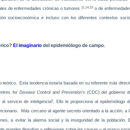
11,14,15
iduales de enfermedades crónicas o tumores
o de enfermedade
ción socioeconómica e incluso con los diferentes contextos socio
órico?
El imaginario
del epidemiólogo de campo.
o teórico.
Esta tendencia estaría basada en su referente más direct
ntres for Disease Control and Prevention’s
(CDC)
del gobierno d
5
al servicio de inteligencia
. Ello le proporciona al epidemiólogo d
ncionario.
Más cercano al agente secreto orientado a la acción, a l
es, a evitar la alarma social y la inseguridad de la población. E
de grandes filosofías y reflexiones sobre las causas y el marco socia