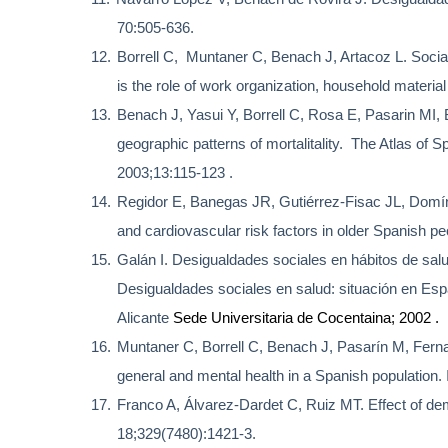
70:505-636.
12.
Borrell C,
Muntaner C, Benach J, Artacoz L. Soci
is the role of work organization, household mater
13.
Benach J, Yasui Y, Borrell C, Rosa E, Pasarin MI
geographic patterns of mortalitality.
The Atlas of Sp
2003;13:115-123 .
14.
Regidor E, Banegas JR, Gutiérrez-Fisac JL, Domín
and cardiovascular risk factors in older Spanish pe
15.
Galán I. Desigualdades sociales en hábitos de s
Desigualdades sociales en salud: situación en Esp
Alicante
Sede Universitaria de Cocentaina; 2002 .
16.
Muntaner C, Borrell C, Benach J, Pasarín M, Fernand
general and mental health in a Spanish population.
17.
Franco A, Álvarez-Dardet C, Ruiz MT.
Effect of de
18;329(7480):1421-3.