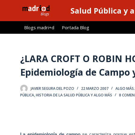
S
Salud Pública y 
a
l
Blogs madri+d
Portada Blog
t
a
r
a
¿LARA CROFT O ROBIN HOO
l
Epidemiología de Campo y 
c
o
n
JAVIER SEGURA DEL POZO
22 MARZO 2007
ALGO MÁS......
t
PÚBLICA
,
HISTORIA DE LA SALUD PÚBLICA Y ALGO MÁS
8 COMEN
e
n
i
d
o
La epidemiología de campo
se caracteriza porque e
s