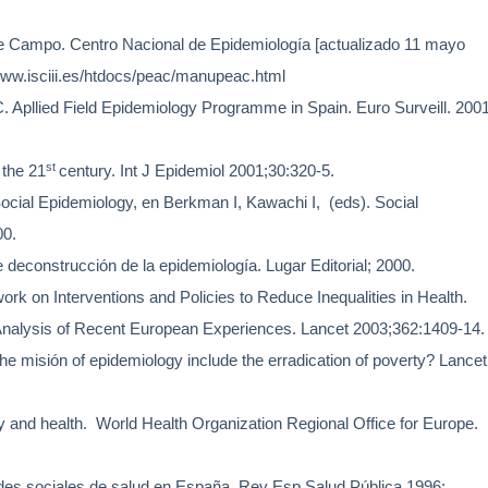
e Campo. Centro Nacional de Epidemiología [actualizado 11 mayo
/www.isciii.es/htdocs/peac/manupeac.html
. Apllied Field Epidemiology Programme in Spain.
Euro Surveill. 200
st
 the 21
century. Int J Epidemiol 2001;30:320-5.
Social Epidemiology, en Berkman I, Kawachi I,
(eds). Social
00.
 deconstrucción de la epidemiología. Lugar Editorial; 2000.
 on Interventions and Policies to Reduce Inequalities in Health.
 Analysis of Recent European Experiences. Lancet 2003;362:1409-14.
 misión of epidemiology include the erradication of poverty? Lancet
y and health.
World Health Organization Regional Office for Europe.
des sociales de salud en España. Rev Esp Salud Pública 1996: