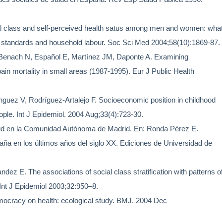
al class and self-perceived health satus among men and women: wha
ial standards and household labour. Soc Sci Med 2004;58(10):1869-87.
, Benach N, Español E, Martínez JM, Daponte A. Examining
ain mortality in small areas (1987-1995). Eur J Public Health
guez V, Rodríguez-Artalejo F.
Socioeconomic position in childhood
ople.
Int J Epidemiol. 2004 Aug;33(4):723-30.
alud en la Comunidad Autónoma de Madrid. En: Ronda Pérez E.
aña en los últimos años del siglo XX. Ediciones de Universidad de
ez E. The associations of social class stratification with patterns o
Int J Epidemiol 2003;32:950–8.
mocracy on health: ecological study.
BMJ. 2004 Dec