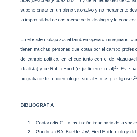
unas personas y otras no?
) y de la necesidad de const
supone entrar en un plano valorativo y no meramente desc
la imposibilidad de abstraerse de la ideología y la concienc
En el epidemiólogo social también opera un imaginario, qu
tienen muchas personas que optan por el campo profesio
de cambio político, en el que junto con el de Maquiavello
21
idealista) y de Robin Hood (el justiciero social)
. Este pa
2
biografía de los epidemiólogos sociales más prestigiosos
BIBLIOGRAFÍA
1.
Castoriadis C. La institución imaginaria de la soci
2.
Goodman RA, Buehler JW; Field Epidemiology defi