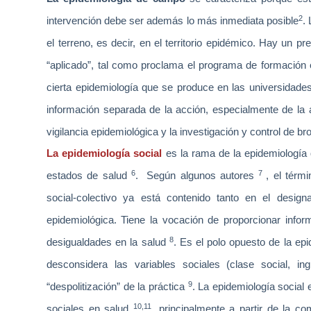
2
intervención debe ser además lo más inmediata posible
.
el terreno, es decir, en el territorio epidémico. Hay un p
“aplicado”, tal como proclama el programa de formación
cierta epidemiología que se produce en las universidades 
información separada de la acción, especialmente de la 
vigilancia epidemiológica y la investigación y control de br
La epidemiología social
es la rama de la epidemiología q
6
7
estados de salud
.
Según algunos autores
, el térm
social-colectivo ya está contenido tanto en el designa
epidemiológica.
Tiene la vocación de proporcionar
infor
8
desigualdades en la salud
. Es el polo opuesto de la ep
desconsidera las variables sociales (clase social, i
9
“despolitización” de la práctica
. La epidemiología social
10,11
sociales en salud
, principalmente a partir de la c