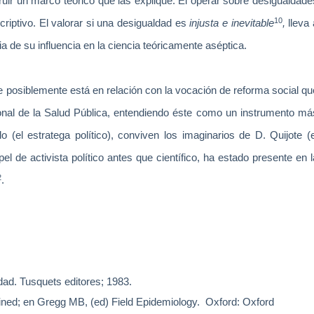
ruir un marco teórico que las explique. El operar sobre desigualdade
10
riptivo. El valorar si una desigualdad es
injusta e inevitable
,
lleva 
ia de su influencia en la ciencia teóricamente aséptica.
e posiblemente está en relación con la vocación de reforma social qu
nal de la Salud Pública, entendiendo éste como un instrumento má
 (el estratega político), conviven los imaginarios de D. Quijote (e
pel de activista político antes que científico, ha estado presente en l
2
.
edad. Tusquets editores; 1983.
ned; en Gregg MB, (ed) Field Epidemiology.
Oxford: Oxford