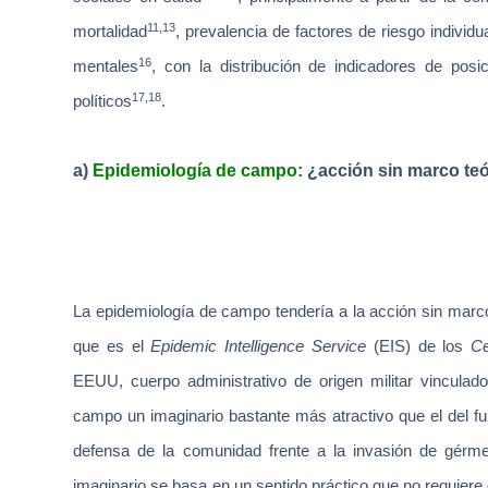
11,13
mortalidad
, prevalencia de factores de riesgo indiv
16
mentales
, con la distribución de indicadores de posi
17,18
políticos
.
a)
Epidemiología de campo
: ¿acción sin marco te
La epidemiología de campo tendería a la acción sin marc
que es el
Epidemic Intelligence Service
(EIS) de los
Ce
EEUU, cuerpo administrativo de origen militar vinculado 
campo un imaginario bastante más atractivo que el del fu
defensa de la comunidad frente a la invasión de gérmen
imaginario se basa en un sentido práctico que no requiere 