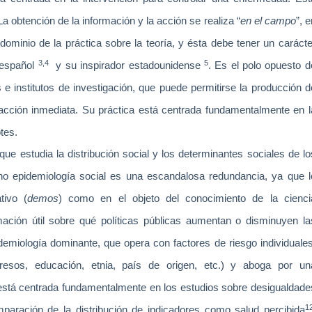
La
obtención de la información y la acción se realiza “
en el campo
”, 
redominio de la práctica sobre la teoría, y ésta debe tener un carácte
3,4
5
 español
y su inspirador estadounidense
. Es el
polo opuesto d
e institutos de investigación, que puede permitirse la producción d
acción inmediata. Su práctica está centrada fundamentalmente en l
otes.
ue estudia la distribución social y los determinantes sociales de lo
ino epidemiología social es una escandalosa redundancia, ya que
tivo (
demos
) como en el objeto del conocimiento de la cienci
mación útil sobre qué políticas públicas aumentan o disminuyen la
idemiología dominante, que opera con factores de riesgo individuales
ngresos, educación, etnia, país de origen, etc.) y aboga por un
 está centrada fundamentalmente en los estudios sobre desigualdade
1
omparación de la distribución de indicadores como salud percibida