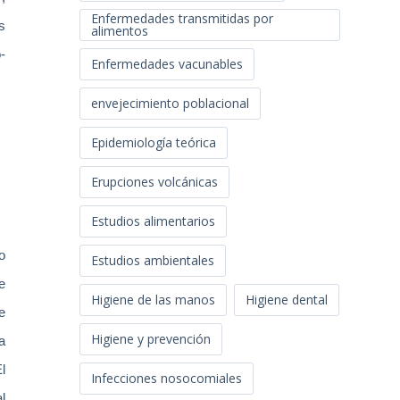
Enfermedades transmitidas por
s
alimentos
-
Enfermedades vacunables
envejecimiento poblacional
Epidemiología teórica
Erupciones volcánicas
Estudios alimentarios
o
Estudios ambientales
e
Higiene de las manos
Higiene dental
e
Higiene y prevención
a
l
Infecciones nosocomiales
l