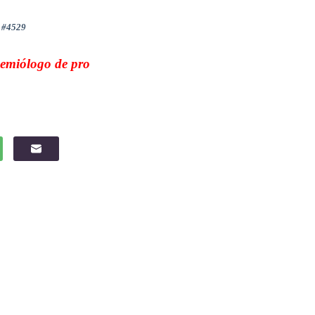
r #4529
demiólogo de pro