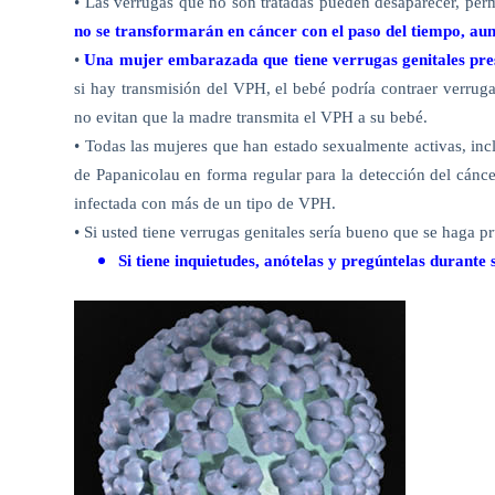
• Las verrugas que no son tratadas pueden desaparecer, pe
no se transformarán en cáncer con el paso
del
tiempo, aun
•
Una mujer embarazada que tiene verrugas genitales pre
si hay transmisión
del
VPH, el bebé podría contraer verrugas
no evitan que la madre transmita el VPH a su bebé.
• Todas las mujeres que han estado sexualmente activas, incl
de Papanicolau en forma regular para la detección
del
cáncer
infectada con más de un tipo de VPH.
• Si usted tiene verrugas genitales sería bueno que se haga p
Si tiene inquietudes, anótelas y pregúntelas durante