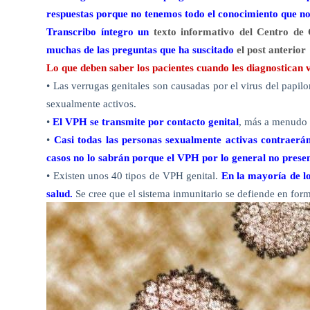
respuestas porque no tenemos todo el conocimiento que no
Transcribo íntegro un
texto informativo del Centro de
muchas de las preguntas que ha suscitado
el post anterior
Lo que deben saber los pacientes cuando les diagnostican 
• Las verrugas genitales son causadas por el virus del pa
sexualmente activos.
•
El VPH se transmite por contacto genital
, más a menudo p
•
Casi todas las personas sexualmente activas contraer
casos no lo sabrán porque el VPH por lo general no prese
• Existen unos 40 tipos de VPH genital.
En la mayoría de l
salud.
Se cree que el sistema inmunitario se defiende en for