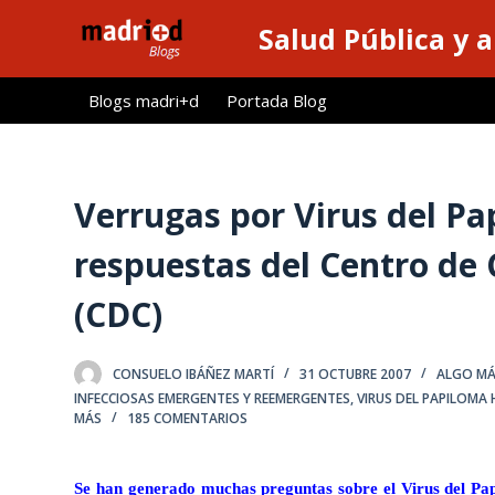
S
Salud Pública y 
a
l
Blogs madri+d
Portada Blog
t
a
r
a
Verrugas por Virus del P
l
respuestas del Centro de
c
o
(CDC)
n
t
e
CONSUELO IBÁÑEZ MARTÍ
31 OCTUBRE 2007
ALGO MÁS...
n
INFECCIOSAS EMERGENTES Y REEMERGENTES
,
VIRUS DEL PAPILOMA
MÁS
185 COMENTARIOS
i
d
o
Se han generado muchas preguntas sobre el Virus del P