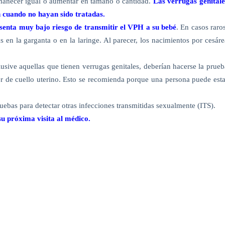
rmanecer igual o aumentar en tamaño o cantidad.
Las verrugas genitale
 cuando no hayan sido tratadas.
senta muy bajo riesgo de transmitir el VPH a su bebé
. En casos raros
 en la garganta o en la laringe. Al parecer, los nacimientos por cesáre
usive aquellas que tienen verrugas genitales, deberían hacerse la prueb
 de cuello uterino. Esto se recomienda porque una persona puede esta
ruebas para detectar otras infecciones transmitidas sexualmente (ITS).
 su próxima visita al médico.