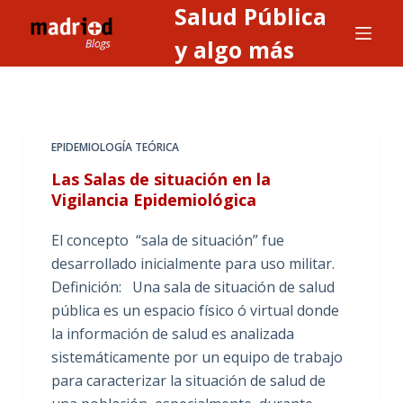
Salud Pública
S
a
y algo más
l
t
a
r
EPIDEMIOLOGÍA TEÓRICA
a
Las Salas de situación en la
l
Vigilancia Epidemiológica
c
o
El concepto “sala de situación” fue
n
desarrollado inicialmente para uso militar.
t
Definición: Una sala de situación de salud
e
pública es un espacio físico ó virtual donde
n
la información de salud es analizada
i
sistemáticamente por un equipo de trabajo
d
para caracterizar la situación de salud de
o