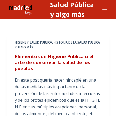
Salud Pública
S
a
y algo más
l
t
a
r
HIGIENE Y SALUD PÚBLICA
,
HISTORIA DE LA SALUD PÚBLICA
a
Y ALGO MÁS
l
Elementos de Higiene Pública o el
c
arte de conservar la salud de los
o
pueblos
n
t
En este post quería hacer hincapié en una
e
de las medidas más importante en la
n
prevención de las enfermedades infecciosas
i
y de los brotes epidémicos que es la H I G I E
d
N E en sus múltiples acepciones: personal,
o
de los alimentos, del medio ambiente, etc…