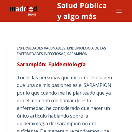
Salud Pública
S
a
y algo más
l
t
a
r
ENFERMEDADES VACUNABLES
,
EPIDEMIOLOGÍA DE LAS
a
ENFERMEDADES INFECCIOSAS
,
SARAMPIÓN
l
Sarampión: Epidemiología
c
o
Todas las personas que me conocen saben
n
que una de mis pasiones es el SARAMPIÓN,
t
por lo que cuando me he planteado que ya
e
era el momento de hablar de esta
n
enfermedad, he considerado que hacer un
i
único artículo hablando sobre la
d
epidemiología del sarampión no era
o
suficiente. De manera que tendremos una