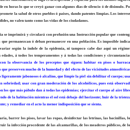
e en horas lo que se creyó ganar con algunos dias de silencio ó de disimulo. P
mpromete la salud de otros pueblos ó países, dando patentes limpias. Los interes
dides, no valen tanto como las vidas de los ciudadanos.
emia se imprimirá y circulará con profusión una Instrucción popular que conten
os que permanezcan ó deban permanecer en una población. Es imposible indica
variar según la índole de la epidemia, ni tampoco cabe dar aquí un régime
 edades, á todos los temperamentos y á todas las condiciones y circunstancia
on la observancia de los preceptos que siguen: habitar en pisos o barraca
s que preserven mucho de la humedad y del efecto de las vicisitudes atmosférica
igeramente jabonosos ó alcalino, que limpie la piel sin debilitar el cuerpo; us
 con sobriedad; usar con gran moderación de los alcohólicos, pues está observa
son los que más pábulo dan á todas las epidemias; ejercitar el cuerpo al aire libr
do de la habitación mientras el sol está debajo del horizonte; huir de la tristez
nte; y remediar en el acto la menor indisposición que se sienta.
ia, barrer los pisos, lavar las ropas, desinfectar las letrinas, las bacinillas, l
ruir la infección procedente de las alcantarillas, de los meaderos públicos, de l