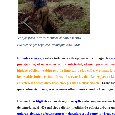
Zanjas para infraestructuras de saneamiento
Fuente: Ángel Ezpeleta Nicaragua año 2000
En todas épocas,
y sobre todo en las de epidemia ó contagio
las me
por ejemplo, el no trasnochar, la sobriedad, el aseo personal, ha
higiene pública, verbigracia, la limpieza de las calles y plazas, la
los establecimientos insalubres, observar las debidas reglas en la
cárceles, los hospitales, hospicios, presidios, cuarteles etc
. Todas es
que realmente tienen, si se toman á última hora cuando el enemigo es
Las medidas higiénicas han de seguirse aplicando con perseveranci
de templanza)? ¿De qué sirve dictar
medidas de policía urbana q
quieren alcanzar efectos seguros y duraderos; así como la virtud es 