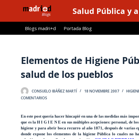
S
Salud Pública y 
a
l
Blogs madri+d
Portada Blog
t
a
r
a
Elementos de Higiene Públ
l
salud de los pueblos
c
o
n
CONSUELO IBÁÑEZ MARTÍ
18 NOVIEMBRE 2007
HIGIEN
t
COMENTARIOS
e
n
En este post quería hacer hincapié en una de las medidas más import
i
que es la
H I G I E N E en sus múltiples acepciones: personal, de lo
d
higiene y para abrir boca recurro al año 1871, después de varias 
donde expone los elementos de
la higiene Pública
lo cuales no ha
o