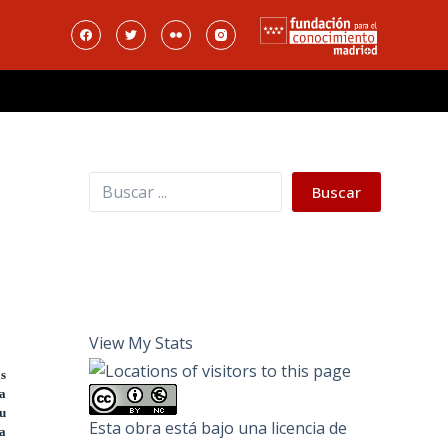
Buscar
Buscar
View My Stats
os
la
au
Esta obra está bajo una
licencia de
a