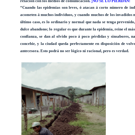
relación con los medios de comunicación
. ¡NO SE LO PIERDAN!
“Cuando las epidemias son leves, ó atacan á corto número de ind
acometen á muchos individuos, y cuando muchos de los invadidos mu
último caso, es lo ordinario y normal que nada se tenga prevenido,
dulce abandono; lo regular es que durante la epidemia, reine el más
confianza, se dan al olvido poco á poco pérdidas y sinsabores, n
concebir, y la ciudad queda perfectamente en disposición de volv
antecesora. Esto podrá no ser lógico ni racional, pero es verdad.