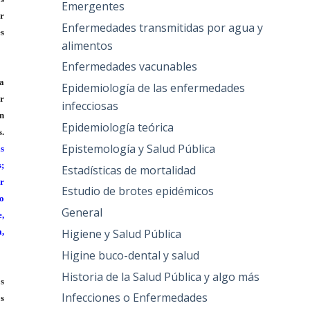
Emergentes
or
Enfermedades transmitidas por agua y
es
alimentos
Enfermedades vacunables
ga
Epidemiología de las enfermedades
r
infecciosas
n
Epidemiología teórica
s.
Epistemología y Salud Pública
s
s;
Estadísticas de mortalidad
ar
Estudio de brotes epidémicos
do
General
e,
Higiene y Salud Pública
a,
Higine buco-dental y salud
Historia de la Salud Pública y algo más
os
Infecciones o Enfermedades
os