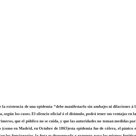
 la existencia de una epidemia “debe manifestarlo sin ambajes ni dilaciones á 
 según los casos. El silencio oficial ó el disimulo, podrá tener sus ventajas en l
rimeros, que el público no se cuida, y que las autoridades no toman medidas pa
o (como en Madrid, en Octubre de 1865)esta epidemia fue de cólera, el pánico 
lan los funcionarios, la fuga es desesperada y expuesta para los mismos fugitiv