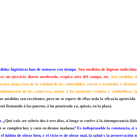
didas higiénicas han de tomarse con tiempo
.
Son medidas de higiene individua
cer un ejercicio diario moderado, respira aire del campo, etc.
Son medidas d
 severa inspección de la calidad de los comestibles, cerrar ó trasladar á distanc
 inhumación de los cadáveres, asistir á los menester ventilar y salubrificar l
tas medidas son excelentes, pero no se espere de ellas toda la eficacia apetecida
tá llamando á las puertas, ó ha penetrado ya, quizás, en la plaza.
a
. ¿Qué vale ser sobrio dos ó tres días, si luego se vuelve á la intemperancia (fal
ue se cumplen hoy y caen en desuso mañana
? Es indispensable la constancia, si 
el hábito de obrar bien, y el vicio es de obrar mal, la salud y la preservación 