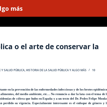
algo más
ica o el arte de conservar la
E Y SALUD PÚBLICA
,
HISTORIA DE LA SALUD PÚBLICA Y ALGO MÁS
10
ante en la prevención de las enfermedades infecciosas y de los brotes epidémic
s alimentos, del medio ambiente, etc… No renuncio a dar la lata con el tema de 
epidemias de cólera que hubo en España y a un texto del Dr. Pedro Felipe Monl
n perdido su vigencia. Especialmente interesante es el enfoque de género y l