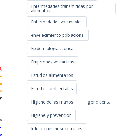
Enfermedades transmitidas por
alimentos
Enfermedades vacunables
envejecimiento poblacional
Epidemiología teórica
Erupciones volcánicas
l,
Estudios alimentarios
e
ia
Estudios ambientales
as
 y
Higiene de las manos
Higiene dental
Higiene y prevención
ta
se
Infecciones nosocomiales
no