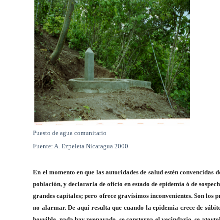
Puesto de agua comunitario
Fuente: A. Ezpeleta Nicaragua 2000
En el momento en que las autoridades de salud estén convencidas de
población, y declararla de oficio en estado de epidemia ó de sospecha,
grandes capitales; pero ofrece gravísimos inconvenientes. Son los p
no alarmar. De aquí resulta que cuando la epidemia crece de súbit
horrible, nada hay preparado, se consterna el vecindario, se atorto