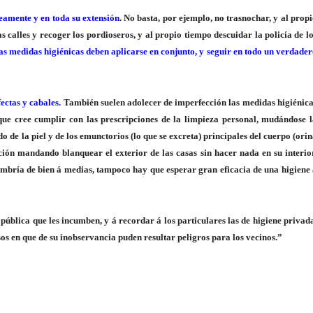
eamente y en toda su extensión
. No basta, por ejemplo, no trasnochar, y al prop
s calles y recoger los pordioseros, y al propio tiempo descuidar la policía de l
as medidas higiénicas deben aplicarse en conjunto, y seguir en todo un verdade
ectas y cabales.
También suelen adolecer de imperfección las medidas higiénica
que cree cumplir con las prescripciones de la limpieza personal, mudándose l
 de la piel y de los emunctorios (lo que se excreta) principales del cuerpo (ori
cción mandando blanquear el exterior de las casas sin hacer nada en su interio
mbría de bien á medias, tampoco hay que esperar gran eficacia de una higiene
pública que les incumben, y á recordar á los particulares las de higiene privad
sos en que de su inobservancia puden resultar peligros para los vecinos.”