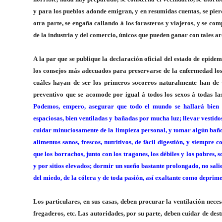
y para los pueblos adonde emigran, y en resumidas cuentas, se pierd
otra parte, se engaña callando á los forasteros y viajeros, y se co
de la industria y del comercio, únicos que pueden ganar con tales ar
A la par que se publique la declaración oficial del estado de epid
los consejos más adecuados para preservarse de la enfermedad l
cuáles hayan de ser los primeros socorros naturalmente han de 
preventivo que se acomode por igual á todos los sexos á todas las
Podemos, empero, asegurar que todo el mundo se hallará bien c
espaciosas, bien ventiladas y bañadas por mucha luz; llevar vestido
cuidar minuciosamente de la limpieza personal, y tomar algún baño l
alimentos sanos, frescos, nutritivos, de fácil digestión, y siempre
que los borrachos, junto con los tragones, los débiles y los pobres, 
y por sitios elevados; dormir un sueño bastante prolongado, no salien
del miedo, de la cólera y de toda pasión, así exaltante como deprime
Los particulares, en sus casas, deben procurar la ventilación necesar
fregaderos, etc. Las autoridades, por su parte, deben cuidar de dest