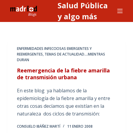
Salud Pública
S
a
y algo más
l
t
a
r
ENFERMEDADES INFECCIOSAS EMERGENTES Y
a
REEMERGENTES
,
TEMAS DE ACTUALIDAD....MIENTRAS
DURAN
l
c
Reemergencia de la fiebre amarilla
o
de transmisión urbana
n
En este blog ya hablamos de la
t
epidemiología de la fiebre amarilla y entre
e
otras cosas decíamos que existían en la
n
naturaleza dos ciclos de transmisión:
i
d
CONSUELO IBÁÑEZ MARTÍ
11 ENERO 2008
o