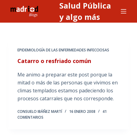
Salud Pública
S
a
y algo más
l
t
a
r
EPIDEMIOLOGÍA DE LAS ENFERMEDADES INFECCIOSAS
a
Catarro o resfriado común
l
c
Me animo a preparar este post porque la
o
mitad o más de las personas que vivimos en
n
climas templados estamos padeciendo los
t
procesos catarrales que nos corresponde.
e
n
CONSUELO IBÁÑEZ MARTÍ
16 ENERO 2008
41
COMENTARIOS
i
d
o