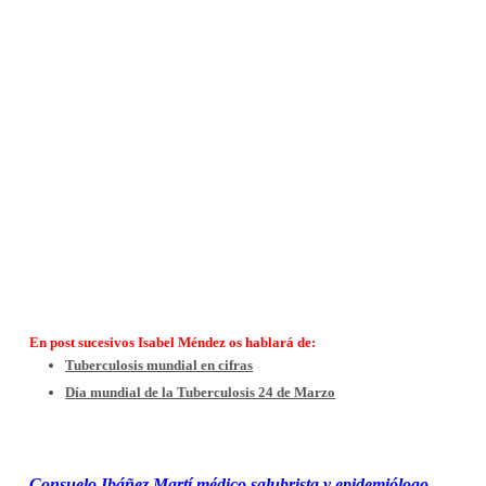
En post sucesivos Isabel Méndez os hablará de:
Tuberculosis mundial en cifras
Día mundial de la Tuberculosis 24 de Marzo
Consuelo Ibáñez Martí médico salubrista y epidemiólogo