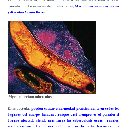
La tuberculosis es una infección que a menudo dura toda la vida,
causada por dos especies de micobacterias,
Mycobacterium tuberculosis
y Mycobacterium Bovis
.
Mycobacterium tuberculosis
Estas bacterias
pueden causar enfermedad prácticamente en todos los
órganos del cuerpo humano, aunque casi siempre es el pulmón el
órgano afectado siendo más raras las tuberculosis óseas,
renales,
meningeas etc. La forma pulmonar es la más frecuente
y