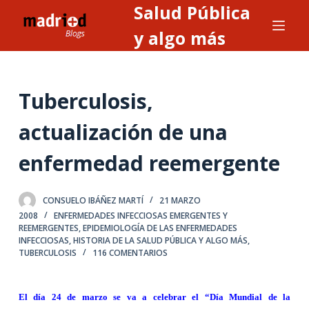
Salud Pública
S
a
y algo más
l
t
a
Tuberculosis,
r
a
actualización de una
l
enfermedad reemergente
c
o
n
CONSUELO IBÁÑEZ MARTÍ
21 MARZO
t
2008
ENFERMEDADES INFECCIOSAS EMERGENTES Y
REEMERGENTES
,
EPIDEMIOLOGÍA DE LAS ENFERMEDADES
e
INFECCIOSAS
,
HISTORIA DE LA SALUD PÚBLICA Y ALGO MÁS
,
n
TUBERCULOSIS
116 COMENTARIOS
i
d
El día 24 de marzo se va a celebrar el “Día Mundial de la
o