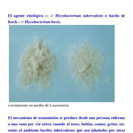
El agente etiológico
es el
Mycobacterium tuberculosis
o bacilo de
Koch
o el
Mycobacterium bovis.
crecimiento en medio de Lowenstein
El mecanismo de transmisión se produce desde una persona enferma
a una sana por vía aérea cuando al toser, hablar, cantar, gritar, etc.
emite al ambiente bacilos tuberculosos que son inhalados por otras