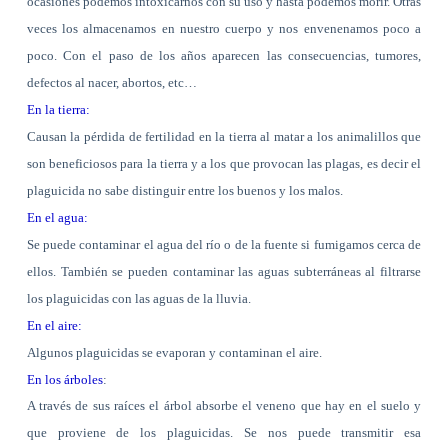
ocasiones podemos intoxicarnos con su uso y hasta podemos morir. Otras
veces los almacenamos en nuestro cuerpo y nos envenenamos poco a
poco. Con el paso de los años aparecen las consecuencias, tumores,
defectos al nacer, abortos, etc…
En la tierra:
Causan la pérdida de fertilidad en la tierra al matar a los animalillos que
son beneficiosos para la tierra y a los que provocan las plagas, es decir el
plaguicida no sabe distinguir entre los buenos y los malos.
En el agua:
Se puede contaminar el agua del río o de la fuente si fumigamos cerca de
ellos. También se pueden contaminar las aguas subterráneas al filtrarse
los plaguicidas con las aguas de la lluvia.
En el aire:
Algunos plaguicidas se evaporan y contaminan el aire.
En los árboles
:
A través de sus raíces el árbol absorbe el veneno que hay en el suelo y
que proviene de los plaguicidas. Se nos puede transmitir esa