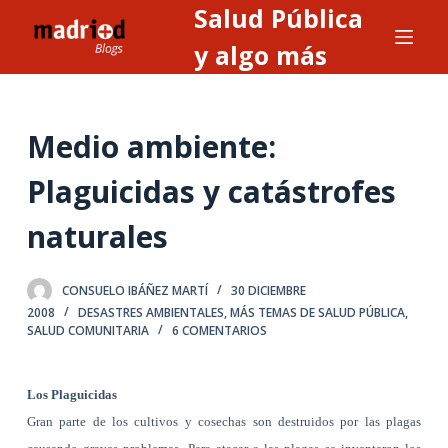
Salud Pública
S
a
y algo más
l
t
a
Medio ambiente:
r
a
Plaguicidas y catástrofes
l
naturales
c
o
n
CONSUELO IBÁÑEZ MARTÍ
30 DICIEMBRE
t
2008
DESASTRES AMBIENTALES
,
MÁS TEMAS DE SALUD PÚBLICA
,
SALUD COMUNITARIA
6 COMENTARIOS
e
n
i
Los Plaguicidas
d
Gran parte de los cultivos y cosechas son destruidos por las plagas
o