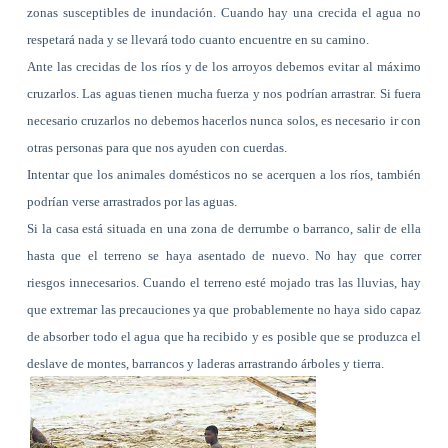
zonas susceptibles de inundación. Cuando hay una crecida el agua no
respetará nada y se llevará todo cuanto encuentre en su camino.
Ante las crecidas de los ríos y de los arroyos debemos evitar al máximo
cruzarlos. Las aguas tienen mucha fuerza y nos podrían arrastrar. Si fuera
necesario cruzarlos no debemos hacerlos nunca solos, es necesario ir con
otras personas para que nos ayuden con cuerdas.
Intentar que los animales domésticos no se acerquen a los ríos, también
podrían verse arrastrados por las aguas.
Si la casa está situada en una zona de derrumbe o barranco, salir de ella
hasta que el terreno se haya asentado de nuevo. No hay que correr
riesgos innecesarios. Cuando el terreno esté mojado tras las lluvias, hay
que extremar las precauciones ya que probablemente no haya sido capaz
de absorber todo el agua que ha recibido y es posible que se produzca el
deslave de montes, barrancos y laderas arrastrando árboles y tierra.