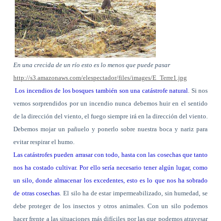
En una crecida de un río esto es lo menos que puede pasar
http://s3.amazonaws.com/elespectador/files/images/E_Terre1.jpg
Los incendios de los bosques también son una catástrofe natural
. Si nos
vemos sorprendidos por un incendio nunca debemos huir en el sentido
de la dirección del viento, el fuego siempre irá en la dirección del viento.
Debemos mojar un pañuelo y ponerlo sobre nuestra boca y nariz para
evitar respirar el humo.
Las catástrofes pueden arrasar con todo, hasta con las cosechas que tanto
nos ha costado cultivar. Por ello sería necesario tener algún lugar, como
un silo, donde almacenar los excedentes, esto es lo que nos ha sobrado
de otras cosechas
. El silo ha de estar impermeabilizado, sin humedad, se
debe proteger de los insectos y otros animales. Con un silo podemos
hacer frente a las situaciones más difíciles por las que podemos atravesar