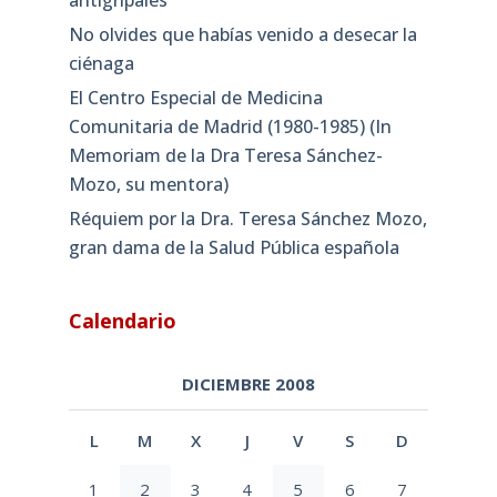
antigripales
No olvides que habías venido a desecar la
ciénaga
El Centro Especial de Medicina
Comunitaria de Madrid (1980-1985) (In
Memoriam de la Dra Teresa Sánchez-
Mozo, su mentora)
Réquiem por la Dra. Teresa Sánchez Mozo,
gran dama de la Salud Pública española
Calendario
DICIEMBRE 2008
L
M
X
J
V
S
D
1
2
3
4
5
6
7