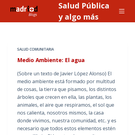
Salud Pública
S
a
y algo más
l
t
a
r
SALUD COMUNITARIA
a
Medio Ambiente: El agua
l
c
(Sobre un texto de Javier López Alonso) El
o
medio ambiente está formado por multitud
n
de cosas, la tierra que pisamos, los distintos
t
árboles que crecen en ella, las plantas, los
e
animales, el aire que respiramos, el sol que
n
nos calienta, nosotros mismos, la casa
i
donde vivimos, nuestra comunidad, etc.. y es
d
necesario que todos estos elementos estén
o