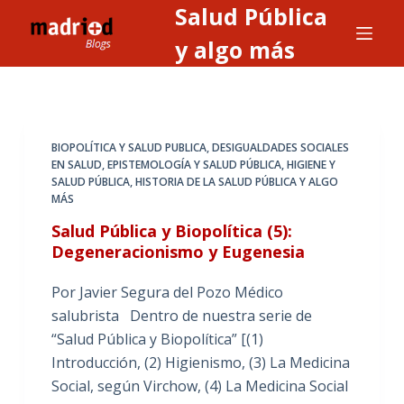
Salud Pública
S
a
y algo más
l
t
a
r
BIOPOLÍTICA Y SALUD PUBLICA
,
DESIGUALDADES SOCIALES
a
EN SALUD
,
EPISTEMOLOGÍA Y SALUD PÚBLICA
,
HIGIENE Y
SALUD PÚBLICA
,
HISTORIA DE LA SALUD PÚBLICA Y ALGO
l
MÁS
c
Salud Pública y Biopolítica (5):
o
Degeneracionismo y Eugenesia
n
t
Por Javier Segura del Pozo Médico
e
salubrista Dentro de nuestra serie de
n
“Salud Pública y Biopolítica” [(1)
i
Introducción, (2) Higienismo, (3) La Medicina
d
Social, según Virchow, (4) La Medicina Social
o