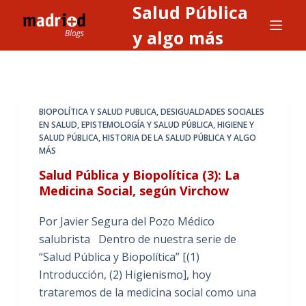
Salud Pública
S
a
y algo más
l
t
a
r
BIOPOLÍTICA Y SALUD PUBLICA
,
DESIGUALDADES SOCIALES
a
EN SALUD
,
EPISTEMOLOGÍA Y SALUD PÚBLICA
,
HIGIENE Y
SALUD PÚBLICA
,
HISTORIA DE LA SALUD PÚBLICA Y ALGO
l
MÁS
c
Salud Pública y Biopolítica (3): La
o
Medicina Social, según Virchow
n
t
Por Javier Segura del Pozo Médico
e
salubrista Dentro de nuestra serie de
n
“Salud Pública y Biopolítica” [(1)
i
Introducción, (2) Higienismo], hoy
d
trataremos de la medicina social como una
o