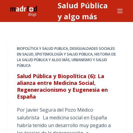
Salud Pública
S
a
y algo más
l
t
a
r
BIOPOLÍTICA Y SALUD PUBLICA
,
DESIGUALDADES SOCIALES
a
EN SALUD
,
EPISTEMOLOGÍA Y SALUD PÚBLICA
,
HISTORIA DE
LA SALUD PÚBLICA Y ALGO MÁS
,
URBANISMO Y SALUD
l
PÚBLICA
c
Salud Pública y Biopolítica (6): La
o
alianza entre Medicina Social,
n
Regeneracionismo y Eugenesia en
t
España
e
n
Por Javier Segura del Pozo Médico
i
salubrista La medicina social en España
d
habría tenido un desarrollo muy pegado a
o