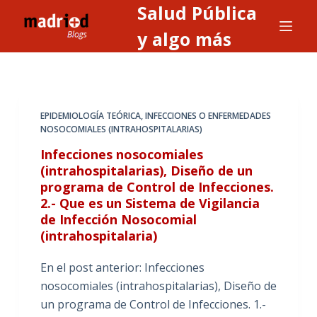
Salud Pública
S
a
y algo más
l
t
a
r
EPIDEMIOLOGÍA TEÓRICA
,
INFECCIONES O ENFERMEDADES
a
NOSOCOMIALES (INTRAHOSPITALARIAS)
l
Infecciones nosocomiales
c
(intrahospitalarias), Diseño de un
o
programa de Control de Infecciones.
n
2.- Que es un Sistema de Vigilancia
t
de Infección Nosocomial
(intrahospitalaria)
e
n
En el post anterior: Infecciones
i
nosocomiales (intrahospitalarias), Diseño de
d
un programa de Control de Infecciones. 1.-
o