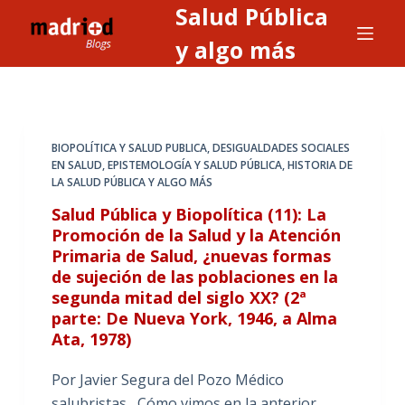
Salud Pública
S
a
y algo más
l
t
a
r
BIOPOLÍTICA Y SALUD PUBLICA
,
DESIGUALDADES SOCIALES
a
EN SALUD
,
EPISTEMOLOGÍA Y SALUD PÚBLICA
,
HISTORIA DE
LA SALUD PÚBLICA Y ALGO MÁS
l
c
Salud Pública y Biopolítica (11): La
o
Promoción de la Salud y la Atención
Primaria de Salud, ¿nuevas formas
n
de sujeción de las poblaciones en la
t
segunda mitad del siglo XX? (2ª
e
parte: De Nueva York, 1946, a Alma
n
Ata, 1978)
i
d
Por Javier Segura del Pozo Médico
o
salubristas Cómo vimos en la anterior