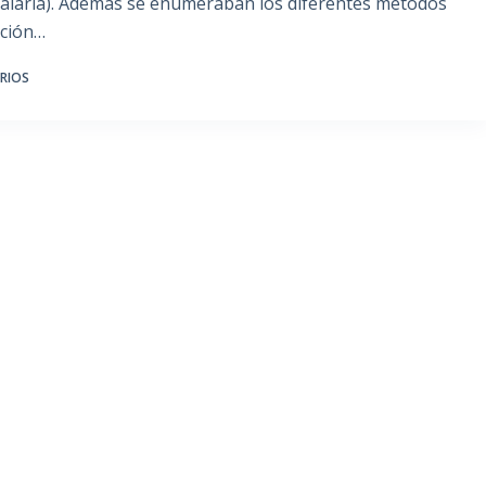
italaria). Además se enumeraban los diferentes métodos
ación…
RIOS