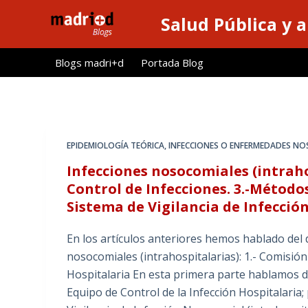
S
Salud Pública y 
a
l
Blogs madri+d
Portada Blog
t
a
r
a
l
EPIDEMIOLOGÍA TEÓRICA
,
INFECCIONES O ENFERMEDADES NO
c
Infecciones nosocomiales (intrah
o
Control de Infecciones. 3.-Método
n
Sistema de Vigilancia de Infecció
t
e
En los artículos anteriores hemos hablado del
n
nosocomiales (intrahospitalarias): 1.- Comisión
i
Hospitalaria En esta primera parte hablamos d
d
Equipo de Control de la Infección Hospitalaria;
o