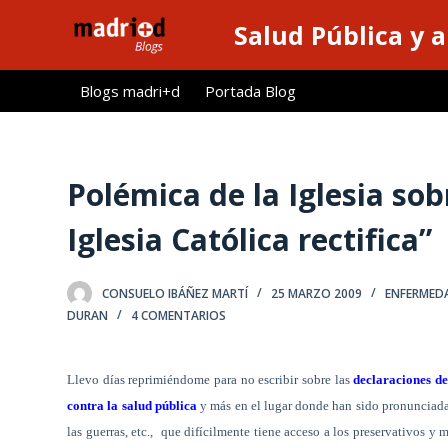
S
Salud Pública y 
a
l
Blogs madri+d
Portada Blog
t
a
r
a
Polémica de la Iglesia sob
l
Iglesia Católica rectifica”
c
o
n
CONSUELO IBÁÑEZ MARTÍ
25 MARZO 2009
ENFERMEDA
t
DURAN
4 COMENTARIOS
e
n
Llevo días reprimiéndome para no escribir sobre las
declaraciones d
i
contra la salud pública
y más en el lugar donde han sido pronunciada
d
las guerras, etc.,
que difícilmente tiene acceso a los preservativos y m
o