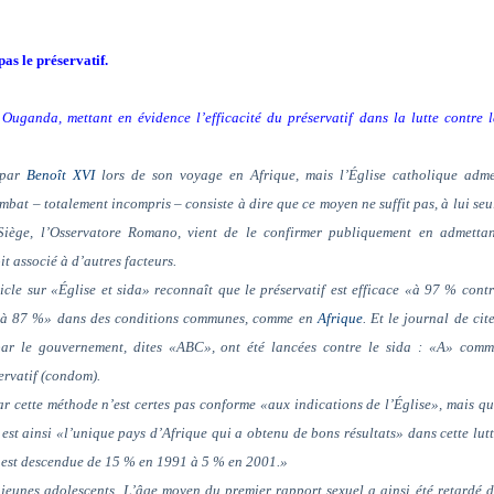
 pas le préservatif
.
Ouganda, mettant en évidence l’efficacité du préservatif dans la lutte contre 
 par
Benoît XVI
lors de son voyage en Afrique, mais l’Église catholique adme
ombat – totalement incompris – consiste à dire que ce moyen ne suffit pas, à lui seu
-Siège, l’Osservatore Romano, vient de le confirmer publiquement en admettan
it associé à d’autres facteurs.
cle sur «Église et sida» reconnaît que le préservatif est efficace «à 97 % cont
 et «à 87 %» dans des conditions communes, comme en
Afrique
. Et le journal de cit
ar le gouvernement, dites «ABC», ont été lancées contre le sida : «A» comm
ervatif (condom).
par cette méthode n’est certes pas conforme «aux indications de l’Église», mais q
est ainsi «l’unique pays d’Afrique qui a obtenu de bons résultats» dans cette lut
on est descendue de 15 % en 1991 à 5 % en 2001.»
 jeunes adolescents. L’âge moyen du premier rapport sexuel a ainsi été retardé 