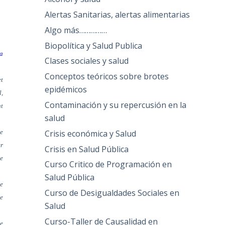
Alertas Sanitarias, alertas alimentarias
Algo más……………
Biopolítica y Salud Publica
la
Clases sociales y salud
Conceptos teóricos sobre brotes
t
epidémicos
l,
Contaminación y su repercusión en la
t
salud
Crisis económica y Salud
re
er
Crisis en Salud Pública
e
Curso Critico de Programación en
Salud Pública
ue
Curso de Desigualdades Sociales en
te
Salud
Curso-Taller de Causalidad en
de