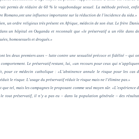
ait permis de réduire de 60 % le vagabondage sexuel. La méthode prévoit, enfi
atore Romano,ont une influence importante sur la réduction de l’incidence du sida.»
ien, un ordre religieux très présent en Afrique, médecin de son état. Le frère Dani
dans un hôpital en Ouganda et reconnaît que «le préservatif a un rôle dans d
ituées, homosexuels et drogués.»
 les deux premiers axes – lutte contre une sexualité précoce et fidélité – qui o
 comportement. Le préservatif restant, lui, «un recours pour ceux qui n’applique
t, pour ce médecin catholique : «L’abstinence annule le risque pour les cas 
réduit le risque. L’usage du préservatif réduit le risque mais ne l’élimine pas.»
nt que tel, mais les campagnes le proposant comme seul moyen sûr. «L’expérience 
le tout préservatif, il n’y a pas eu – dans la population générale – des résulta