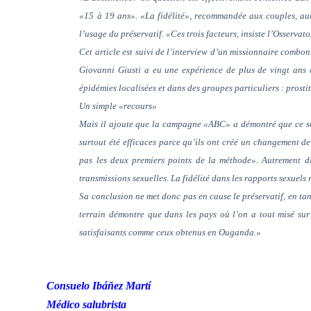
«15 à 19 ans». «La fidélité», recommandée aux couples, aur
l’usage du préservatif. «Ces trois facteurs, insiste l’Osserv
Cet article est suivi de l’interview d’un missionnaire combon
Giovanni Giusti a eu une expérience de plus de vingt ans 
épidémies localisées et dans des groupes particuliers : prost
Un simple «recours»
Mais il ajoute que la campagne «ABC» a démontré que ce sont
surtout été efficaces parce qu’ils ont créé un changement de
pas les deux premiers points de la méthode». Autrement di
transmissions sexuelles. La fidélité dans les rapports sexuels 
Sa conclusion ne met donc pas en cause le préservatif, en ta
terrain démontre que dans les pays où l’on a tout misé sur 
satisfaisants comme ceux obtenus en Ouganda.»
Consuelo
Ibáñez Martí
Médico salubrista