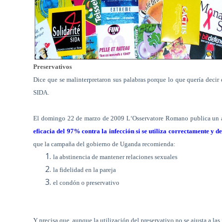
Preservativos
Dice que se malinterpretaron sus palabras porque lo que quería decir 
SIDA.
El domingo 22 de marzo de
2009 L
‘Osservatore Romano publica un a
eficacia del 97% contra la infección si se utiliza correctamente y d
que la campaña del gobierno de Uganda recomienda:
la abstinencia de mantener relaciones sexuales
la fidelidad en la pareja
el condón o preservativo
Y precisa que
aunque la utilización del preservativo no se ajusta a las