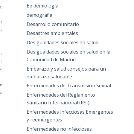
Epidemiología
n,
demografia
el
Desarrollo comunitario
es
Desastres ambientales
Desigualdades sociales en salud
Desigualdades sociales en salud en la
nt
Comunidad de Madrid
nt
Embarazo y salud consejos para un
de
embarazo saludable
de
Enfermedades de Transmisión Sexual
ts
Enfermedades del Reglamento
Sanitario Internacional (RSI)
Enfermedades infecciosas Emergentes
y reemergentes
Enfermedades no infecciosas