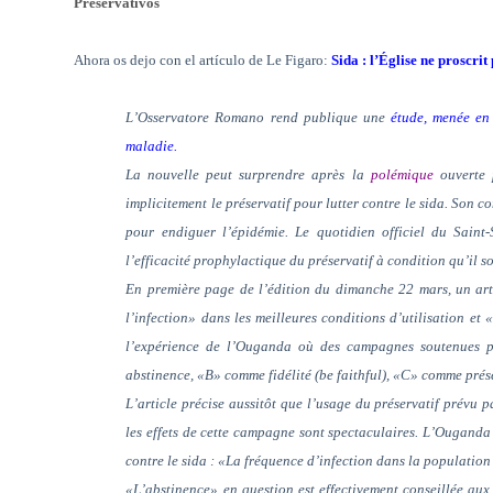
Preservativos
Ahora os dejo con el artículo de Le Figaro:
Sida : l’Église ne proscrit
L’Osservatore Romano rend publique une
étude, menée en 
maladie.
La nouvelle peut surprendre après la
polémique
ouverte
implicitement le préservatif pour lutter contre le sida. Son c
pour endiguer l’épidémie. Le quotidien officiel du Saint
l’efficacité prophylactique du préservatif à condition qu’il so
En première page de l’édition du dimanche 22 mars, un arti
l’infection» dans les meilleures conditions d’utilisation
l’expérience de l’Ouganda où des campagnes soutenues p
abstinence, «B» comme fidélité (be faithful), «C» comme prés
L’article précise aussitôt que l’usage du préservatif prévu 
les effets de ­cette campagne sont spectaculaires. L’Ouganda 
contre le sida : «La fréquence d’infection dans la populati
«L’abstinence» en question est effectivement conseillée aux