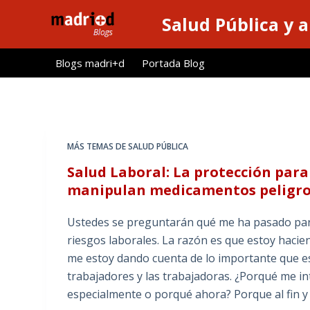
S
Salud Pública y 
a
l
Blogs madri+d
Portada Blog
t
a
r
a
l
MÁS TEMAS DE SALUD PÚBLICA
c
Salud Laboral: La protección para
o
manipulan medicamentos peligro
n
t
Ustedes se preguntarán qué me ha pasado par
e
riesgos laborales. La razón es que estoy hacie
n
me estoy dando cuenta de lo importante que es
i
trabajadores y las trabajadoras. ¿Porqué me in
d
especialmente o porqué ahora? Porque al fin y
o