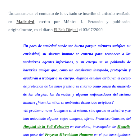
Únicamente en el contexto de lo evitado se inscribe el artículo reseñado
en
Madrid+d
, escrito por
Mónica L. Ferarado
y publicado,
originalmente, en el diario
El País Digital
el 03/07/2009.
Un poco de suciedad puede ser bueno porque mientras satisface su
curiosidad, su sistema inmune se entrena para reconocer a los
verdaderos agentes infecciosos, y su cuerpo se va poblando de
bacterias amigas que, como un ecosistema integrado, protegerán y
ayudarán a trabajar a su cuerpo
. Algunos estudios atribuyen el exceso
de protección de los niños frente a su entorno
como causa del aumento
de las alergias, las dermatitis y algunas enfermedades del sistema
inmune
¿Viven los niños en ambientes demasiado asépticos?
«El problema no es la higiene en sí misma, sino que no es selectiva y se
han aniquilado algunos viejos amigos», afirma Francisco Guarner, del
Hospital de la Vall d’Hebrón
en Barcelona, investigador de
MetaHit
,
una parte del
Proyecto Microbioma Humano
en el que investigadores