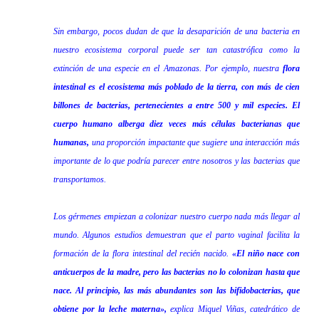
Sin embargo, pocos dudan de que la desaparición de una bacteria en
nuestro ecosistema corporal puede ser tan catastrófica como la
extinción de una especie en el Amazonas. Por ejemplo, nuestra
flora
intestinal es el ecosistema más poblado de la tierra, con más de cien
billones de bacterias, pertenecientes a entre 500 y mil especies. El
cuerpo humano alberga diez veces más células bacterianas que
humanas,
una proporción impactante que sugiere una interacción más
importante de lo que podría parecer entre nosotros y las bacterias que
transportamos.
Los gérmenes empiezan a colonizar nuestro cuerpo nada más llegar al
mundo. Algunos estudios demuestran que el parto vaginal facilita la
formación de la flora intestinal del recién nacido.
«El niño nace con
anticuerpos de la madre, pero las bacterias no lo colonizan hasta que
nace. Al principio, las más abundantes son las bifidobacterias, que
obtiene por la leche materna»,
explica Miquel Viñas, catedrático de