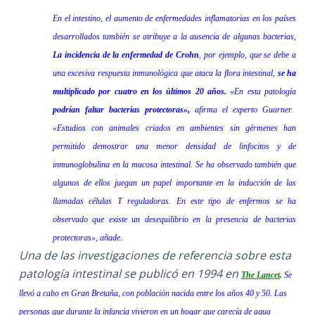
En el intestino, el aumento de enfermedades inflamatorias en los países
desarrollados también se atribuye a la ausencia de algunas bacterias,
La incidencia de la enfermedad de Crohn
, por ejemplo, que se debe a
una excesiva respuesta inmunológica que ataca la flora intestinal,
se ha
multiplicado por cuatro en los últimos 20 años.
«En esta patología
podrían faltar bacterias protectoras»,
afirma el experto Guarner.
«Estudios con animales criados en ambientes sin gérmenes han
permitido demostrar una menor densidad de linfocitos y de
inmunoglobulina en la mucosa intestinal. Se ha observado también que
algunos de ellos juegan un papel importante en la inducción de las
llamadas células T reguladoras. En este tipo de enfermos se ha
observado que existe un desequilibrio en la presencia de bacterias
protectoras», añade.
Una de las investigaciones de referencia sobre esta
patología intestinal se publicó en 1994 en
The Lancet
.
Se
llevó a cabo en Gran Bretaña, con población nacida entre los años 40 y 50. Las
personas que durante la infancia vivieron en un hogar que carecía de agua