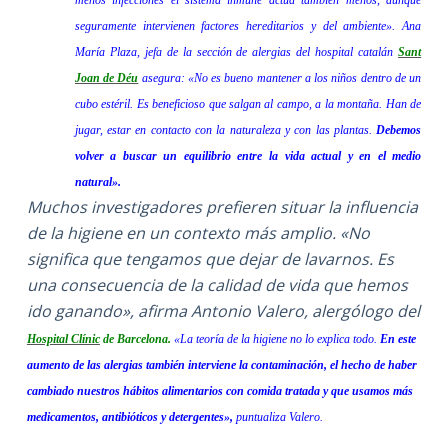
menos infecciones el sistema inmune actúa también menos, aunque
seguramente intervienen factores hereditarios y del ambiente». Ana
María Plaza, jefa de la sección de alergias del hospital catalán
Sant
Joan de Déu
asegura: «No es bueno mantener a los niños dentro de un
cubo estéril. Es beneficioso que salgan al campo, a la montaña. Han de
jugar, estar en contacto con la naturaleza y con las plantas.
Debemos
volver a buscar un equilibrio entre la vida actual y en el medio
natural».
Muchos investigadores prefieren situar la influencia
de la higiene en un contexto más amplio. «No
significa que tengamos que dejar de lavarnos. Es
una consecuencia de la calidad de vida que hemos
ido ganando», afirma Antonio Valero, alergólogo del
Hospital Clínic
de Barcelona.
«La teoría de la higiene no lo explica todo.
En este
aumento de las alergias también interviene la contaminación, el hecho de haber
cambiado nuestros hábitos alimentarios con comida tratada y que usamos más
medicamentos, antibióticos y detergentes»,
puntualiza Valero.