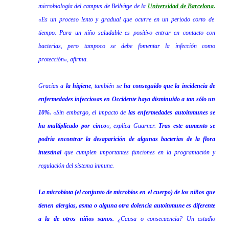
microbiología del campus de Bellvitge de la
Universidad de Barcelona
.
«Es un proceso lento y gradual que ocurre en un periodo corto de
tiempo. Para un niño saludable es positivo entrar en contacto con
bacterias, pero tampoco se debe fomentar la infección como
protección», afirma.
Gracias a
la higiene
, también se
ha conseguido que la incidencia de
enfermedades infecciosas en Occidente haya disminuido a tan sólo un
10%.
«Sin embargo, el impacto de
las enfermedades autoinmunes se
ha multiplicado por cinco
«, explica Guarner.
Tras este aumento se
podría encontrar la desaparición de algunas bacterias de la flora
intestinal
que cumplen importantes funciones en la programación y
regulación del sistema inmune.
La microbiota (el conjunto de microbios en el cuerpo) de los niños que
tienen alergias, asma o alguna otra dolencia autoinmune es diferente
a la de otros niños sanos.
¿Causa o consecuencia? Un estudio