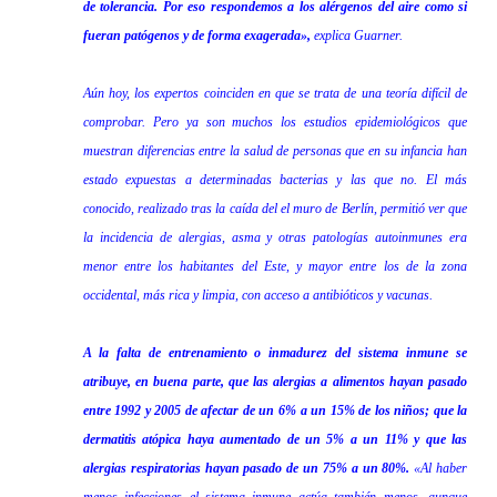
de tolerancia. Por eso respondemos a los alérgenos del aire como si
fueran patógenos y de forma exagerada»,
explica Guarner.
Aún hoy, los expertos coinciden en que se trata de una teoría difícil de
comprobar. Pero ya son muchos los estudios epidemiológicos que
muestran diferencias entre la salud de personas que en su infancia han
estado expuestas a determinadas bacterias y las que no. El más
conocido, realizado tras la caída del el muro de Berlín, permitió ver que
la incidencia de alergias, asma y otras patologías autoinmunes era
menor entre los habitantes del Este, y mayor entre los de la zona
occidental, más rica y limpia, con acceso a antibióticos y vacunas.
A la falta de entrenamiento o inmadurez del sistema inmune se
atribuye, en buena parte, que las alergias a alimentos hayan pasado
entre 1992 y 2005 de afectar de un 6% a un 15% de los niños; que la
dermatitis atópica haya aumentado de un 5% a un 11% y que las
alergias respiratorias hayan pasado de un 75% a un 80%.
«Al haber