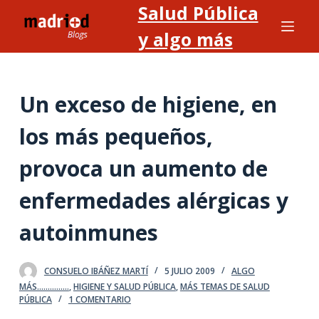
Salud Pública
S
a
y algo más
l
t
a
Un exceso de higiene, en
r
a
los más pequeños,
l
provoca un aumento de
c
o
enfermedades alérgicas y
n
t
autoinmunes
e
n
CONSUELO IBÁÑEZ MARTÍ
5 JULIO 2009
ALGO
i
MÁS...............
,
HIGIENE Y SALUD PÚBLICA
,
MÁS TEMAS DE SALUD
d
PÚBLICA
1 COMENTARIO
o