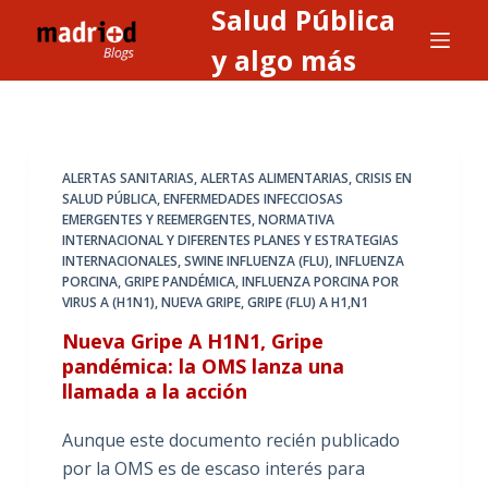
Salud Pública
S
a
y algo más
l
t
a
r
ALERTAS SANITARIAS, ALERTAS ALIMENTARIAS
,
CRISIS EN
a
SALUD PÚBLICA
,
ENFERMEDADES INFECCIOSAS
EMERGENTES Y REEMERGENTES
,
NORMATIVA
l
INTERNACIONAL Y DIFERENTES PLANES Y ESTRATEGIAS
c
INTERNACIONALES
,
SWINE INFLUENZA (FLU), INFLUENZA
o
PORCINA, GRIPE PANDÉMICA, INFLUENZA PORCINA POR
VIRUS A (H1N1), NUEVA GRIPE, GRIPE (FLU) A H1,N1
n
t
Nueva Gripe A H1N1, Gripe
e
pandémica: la OMS lanza una
llamada a la acción
n
i
Aunque este documento recién publicado
d
por la OMS es de escaso interés para
o