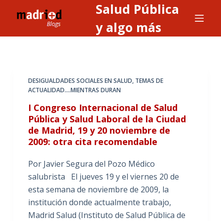
Salud Pública
S
a
y algo más
l
t
a
r
DESIGUALDADES SOCIALES EN SALUD
,
TEMAS DE
a
ACTUALIDAD....MIENTRAS DURAN
l
I Congreso Internacional de Salud
c
Pública y Salud Laboral de la Ciudad
o
de Madrid, 19 y 20 noviembre de
n
2009: otra cita recomendable
t
Por Javier Segura del Pozo Médico
e
salubrista El jueves 19 y el viernes 20 de
n
esta semana de noviembre de 2009, la
i
institución donde actualmente trabajo,
d
Madrid Salud (Instituto de Salud Pública de
o