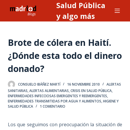
Salud Pública
S
a
y algo más
l
t
a
Brote de cólera en Haití.
r
a
¿Dónde esta todo el dinero
l
donado?
c
o
n
CONSUELO IBÁÑEZ MARTÍ
16 NOVIEMBRE 2010
ALERTAS
t
SANITARIAS, ALERTAS ALIMENTARIAS
,
CRISIS EN SALUD PÚBLICA
,
ENFERMEDADES INFECCIOSAS EMERGENTES Y REEMERGENTES
,
e
ENFERMEDADES TRANSMITIDAS POR AGUA Y ALIMENTOS
,
HIGIENE Y
n
SALUD PÚBLICA
1 COMENTARIO
i
d
Los que seguimos con preocupación la situación de
o