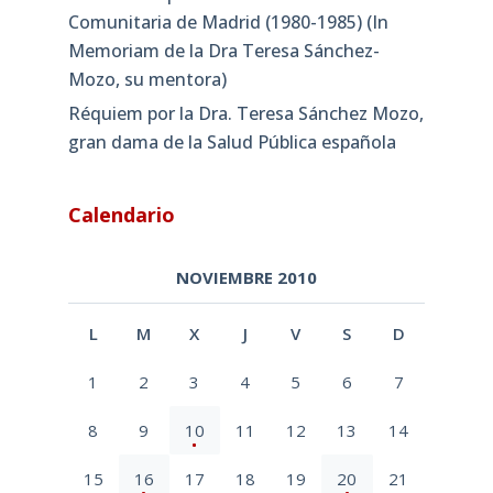
Comunitaria de Madrid (1980-1985) (In
Memoriam de la Dra Teresa Sánchez-
Mozo, su mentora)
Réquiem por la Dra. Teresa Sánchez Mozo,
gran dama de la Salud Pública española
Calendario
NOVIEMBRE 2010
L
M
X
J
V
S
D
1
2
3
4
5
6
7
8
9
10
11
12
13
14
15
16
17
18
19
20
21