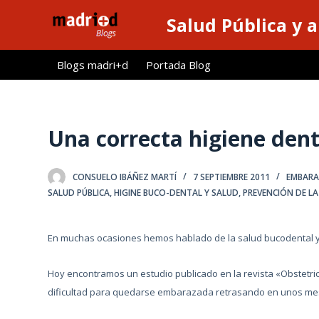
S
Salud Pública y 
a
l
Blogs madri+d
Portada Blog
t
a
r
a
Una correcta higiene denta
l
c
CONSUELO IBÁÑEZ MARTÍ
7 SEPTIEMBRE 2011
EMBARA
o
SALUD PÚBLICA
,
HIGINE BUCO-DENTAL Y SALUD
,
PREVENCIÓN DE L
n
t
e
En muchas ocasiones hemos hablado de la salud bucodental y 
n
Hoy encontramos un estudio publicado en la revista «Obstetri
i
dificultad para quedarse embarazada retrasando en unos mes
d
o