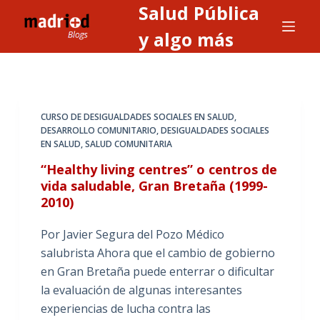
Salud Pública
S
a
y algo más
l
t
a
r
CURSO DE DESIGUALDADES SOCIALES EN SALUD
,
a
DESARROLLO COMUNITARIO
,
DESIGUALDADES SOCIALES
EN SALUD
,
SALUD COMUNITARIA
l
c
“Healthy living centres” o centros de
o
vida saludable, Gran Bretaña (1999-
2010)
n
t
Por Javier Segura del Pozo Médico
e
salubrista Ahora que el cambio de gobierno
n
en Gran Bretaña puede enterrar o dificultar
i
la evaluación de algunas interesantes
d
experiencias de lucha contra las
o