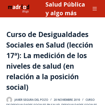
Salud Pública
S
a
y algo más
l
t
a
Curso de Desigualdades
r
a
Sociales en Salud (lección
l
17ª): La medición de los
c
o
niveles de salud (en
n
t
relación a la posición
e
n
social)
i
d
JAVIER SEGURA DEL POZO
20 NOVIEMBRE 2010
CURSO
o
DE DESIGUALDADES SOCIALES EN SALUD
,
DESIGUALDADES SOCIALES