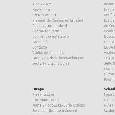
Who we are
About 
Newsroom
Evalua
Awards madri+d
Verific
Premios de Ciencia en Español
Evalua
Publications madri+d
de Cen
Contractor Portal
Comité
Compendio legislativo
Buscad
Formación
Banco 
Contacto
ENQA E
Tablón de Anuncios
Anális
Panorama de la innovación por
CUALI
sectores y tecnologías
Sello 
EUR-A
Buzón 
Felici
Europe
Scient
Presentación
Feria 
Horizonte Europa
Día In
Marie Sklodowska-Curie Actions
Niñas 
European Research Council
Madri