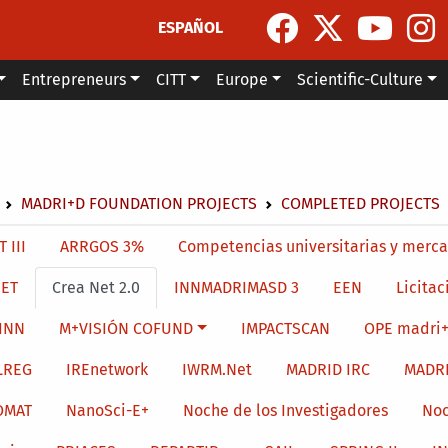
ESPAÑOL
Entrepreneurs
CITT
Europe
Scientific-Culture
dcrumb
MADRI+D FOUNDATION PROJECTS
COMPLETED PROJECTS
menu level 4
 III
ARRGOS 3%
Competencias universitarias y merca
ET
Crea Net 2.0
INNMADRIMASD 3
EEN
Licitac
INN
M+VISIÓN COFUND
IMPACTSCAN
OPE madri+
LREG
IREnetwork
IWRM.Net
MADRID IRC
MADR
OMAT
NanoSci-E+
Noche de los Investigadores
Noc