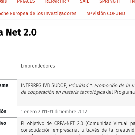
sis
PRIACES
REPARTIR +
SAIL
SPRING II
I
oche Europea de los Investigadores
M+Visión COFUND
a Net 2.0
Emprendedores
rama
INTERREG IVB SUDOE,
Prioridad 1. Promoción de la I
de cooperación en materia tecnológica
del Programa 
ión
1 enero 2011-31 diciembre 2012
ivo
El objetivo de CREA-NET 2.0 (Comunidad Virtual p
consolidación empresarial a través de la creativ