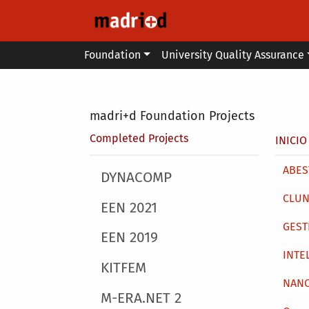
Skip to main content
Main menu
Foundation
University Quality Assurance
Secondary breadcrumb
madri+d Foundation Projects
Brea
Completed Projects
INICIO
Main 
ABEST
Main menu
DYNACOMP
CLUN
EEN 2021
GEST
EEN 2019
INTE
KITFEM
NAN
M-ERA.NET 2