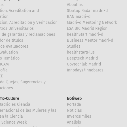
us
About us
tion, Acreditation and
Startup Radar madri+d
ation
BAN madri+d
ción, Acreditación y Verificación
Madri+d Mentoring Network
tros Universitarios
ESA BIC Madrid Region
 de garantías y reclamaciones
healthStart madri+d
or de títulos
Business Mentor madri+d
de evaluadores
Studies
valuation
healthstartPlus
is Temático
Deeptech Madrid
FICAM
Govtechlab Madrid
Sofía
Innodays/Innobares
CE
de Quejas, Sugerencias y
taciones
ific-Culture
Notiweb
Madrid es Ciencia
Portada
ternacional de las Mujeres y las
Noticias
en la Ciencia
Inverosímiles
d Science Week
Analisis