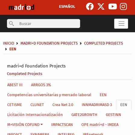
Skip to main content
ESPAÑOL
Search
Breadcrumb
INICIO
MADRI+D FOUNDATION PROJECTS
COMPLETED PROJECTS
EEN
Secondary breadcrumb
madri+d Foundation Projects
Completed Projects
Main menu level 4
ABEST III
ARRGOS 3%
Competencias universitarias y mercado laboral
EEN
CETISME
CLUNET
Crea Net 2.0
INNMADRIMASD 3
EEN
Licitación Internacionalización
GATE2GROWTH
GESTINN
M+VISIÓN COFUND
IMPACTSCAN
OPE madri+d - IMDEA
INFOACT
SYNAMERA
INTELREG
IREnetwork