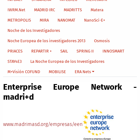
IWRM.Net
MADRID IRC
MADRITTS
Matera
METROPOLIS
MIRA
NANOMAT
NanoSci-E+
Noche de los Investigadores
Noche Europea de los investigadores 2013
Osmosis
PRIACES
REPARTIR +
SAIL
SPRING II
INNOSMART
STAY4E3
La Noche Europea de los Investigadores
M+Visión COFUND
MOBILISE
ERA Nets
Enterprise Europe Network -
madri+d
www.madrimasd.org/empresas/een