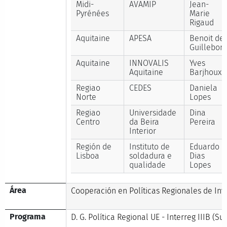
Midi-
AVAMIP
Jean-
Pyrénées
Marie
Rigaud
Aquitaine
APESA
Benoit de
Guillebon
Aquitaine
INNOVALIS
Yves
Aquitaine
Barjhoux
Regiao
CEDES
Daniela
Norte
Lopes
Regiao
Universidade
Dina
Centro
da Beira
Pereira
Interior
Región de
Instituto de
Eduardo
Lisboa
soldadura e
Dias
qualidade
Lopes
Área
Cooperación en Políticas Regionales de Inv
Programa
D. G. Política Regional UE - Interreg IIIB (Su