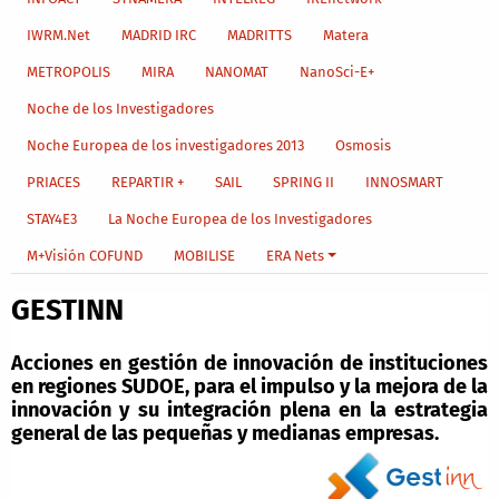
IWRM.Net
MADRID IRC
MADRITTS
Matera
METROPOLIS
MIRA
NANOMAT
NanoSci-E+
Noche de los Investigadores
Noche Europea de los investigadores 2013
Osmosis
PRIACES
REPARTIR +
SAIL
SPRING II
INNOSMART
STAY4E3
La Noche Europea de los Investigadores
M+Visión COFUND
MOBILISE
ERA Nets
GESTINN
Acciones en gestión de innovación de instituciones
en regiones SUDOE, para el impulso y la mejora de la
innovación y su integración plena en la estrategia
general de las pequeñas y medianas empresas.