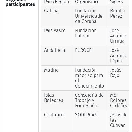
País/Región
Organismo
Siglas
participantes
Galicia
Fundación
Braulio
Universidade
Pérez
da Coruña
País Vasco
Fundación
José
Labein
Antonio
Urrutia
Andalucía
EUROCEI
José
Antonio
López
Madrid
Fundación
Jesús
madri+d para
Rojo
el
Conocimiento
Islas
Consejería de
Mª
Baleares
Trabajo y
Dolores
Formación
Ordóñez
Cantabria
SODERCAN
Jesús de
las
Cuevas