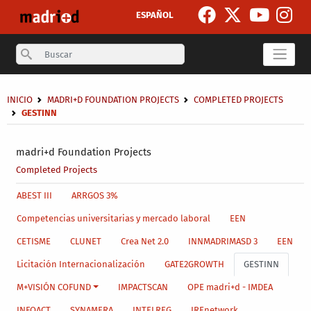
Skip to main content
ESPAÑOL
Search
Breadcrumb
INICIO
MADRI+D FOUNDATION PROJECTS
COMPLETED PROJECTS
GESTINN
Secondary breadcrumb
madri+d Foundation Projects
Completed Projects
Main menu level 4
ABEST III
ARRGOS 3%
Competencias universitarias y mercado laboral
EEN
CETISME
CLUNET
Crea Net 2.0
INNMADRIMASD 3
EEN
Licitación Internacionalización
GATE2GROWTH
GESTINN
M+VISIÓN COFUND
IMPACTSCAN
OPE madri+d - IMDEA
INFOACT
SYNAMERA
INTELREG
IREnetwork