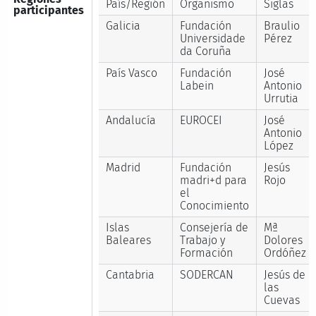
País/Región
Organismo
Siglas
participantes
Galicia
Fundación
Braulio
Universidade
Pérez
da Coruña
País Vasco
Fundación
José
Labein
Antonio
Urrutia
Andalucía
EUROCEI
José
Antonio
López
Madrid
Fundación
Jesús
madri+d para
Rojo
el
Conocimiento
Islas
Consejería de
Mª
Baleares
Trabajo y
Dolores
Formación
Ordóñez
Cantabria
SODERCAN
Jesús de
las
Cuevas