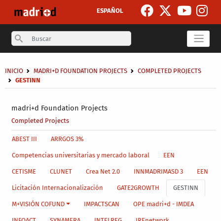
Skip to main content
ESPAÑOL
Search
Breadcrumb
INICIO
MADRI+D FOUNDATION PROJECTS
COMPLETED PROJECTS
GESTINN
Secondary breadcrumb
madri+d Foundation Projects
Completed Projects
Main menu level 4
ABEST III
ARRGOS 3%
Competencias universitarias y mercado laboral
EEN
CETISME
CLUNET
Crea Net 2.0
INNMADRIMASD 3
EEN
Licitación Internacionalización
GATE2GROWTH
GESTINN
M+VISIÓN COFUND
IMPACTSCAN
OPE madri+d - IMDEA
INFOACT
SYNAMERA
INTELREG
IREnetwork