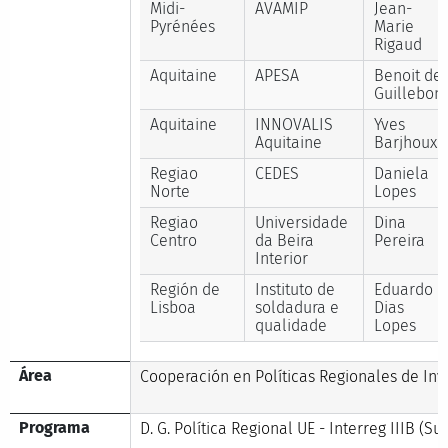
Midi-
AVAMIP
Jean-
Pyrénées
Marie
Rigaud
Aquitaine
APESA
Benoit de
Guillebon
Aquitaine
INNOVALIS
Yves
Aquitaine
Barjhoux
Regiao
CEDES
Daniela
Norte
Lopes
Regiao
Universidade
Dina
Centro
da Beira
Pereira
Interior
Región de
Instituto de
Eduardo
Lisboa
soldadura e
Dias
qualidade
Lopes
Área
Cooperación en Políticas Regionales de Inv
Programa
D. G. Política Regional UE - Interreg IIIB (Su