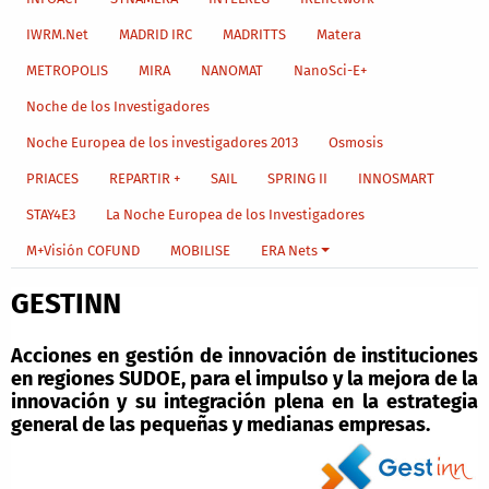
IWRM.Net
MADRID IRC
MADRITTS
Matera
METROPOLIS
MIRA
NANOMAT
NanoSci-E+
Noche de los Investigadores
Noche Europea de los investigadores 2013
Osmosis
PRIACES
REPARTIR +
SAIL
SPRING II
INNOSMART
STAY4E3
La Noche Europea de los Investigadores
M+Visión COFUND
MOBILISE
ERA Nets
GESTINN
Acciones en gestión de innovación de instituciones
en regiones SUDOE, para el impulso y la mejora de la
innovación y su integración plena en la estrategia
general de las pequeñas y medianas empresas.