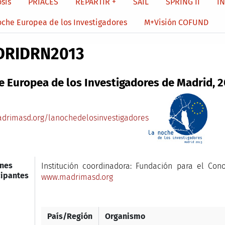
sis
PRIACES
REPARTIR +
SAIL
SPRING II
I
oche Europea de los Investigadores
M+Visión COFUND
DRIDRN2013
 Europea de los Investigadores de Madrid, 
drimasd.org/lanochedelosinvestigadores
nes
Institución coordinadora: Fundación para el Co
cipantes
www.madrimasd.org
País/Región
Organismo