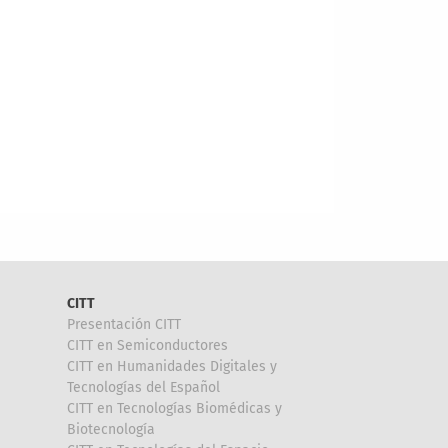
CITT
Presentación CITT
CITT en Semiconductores
CITT en Humanidades Digitales y
Tecnologías del Español
CITT en Tecnologías Biomédicas y
Biotecnología