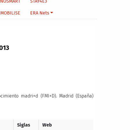
NNOSMART
STAY4E3
MOBILISE
ERA Nets
2013
nocimiento
madri+d
(FMI+D). Madrid (España)
Siglas
Web