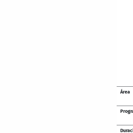
Área
Prog
Durac