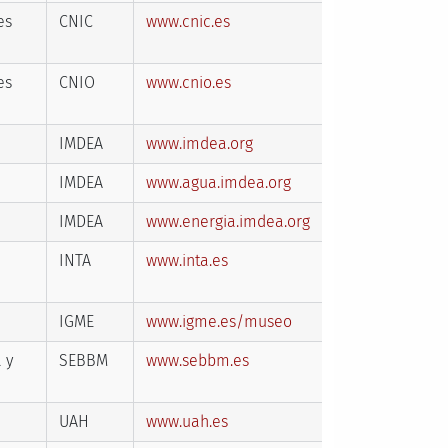
es
CNIC
www.cnic.es
es
CNIO
www.cnio.es
IMDEA
www.imdea.org
IMDEA
www.agua.imdea.org
IMDEA
www.energia.imdea.org
INTA
www.inta.es
IGME
www.igme.es/museo
 y
SEBBM
www.sebbm.es
UAH
www.uah.es