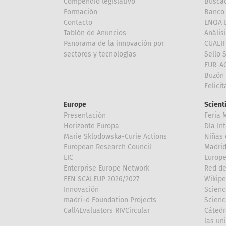
Compendio legislativo
Buscad
Formación
Banco 
Contacto
ENQA E
Tablón de Anuncios
Anális
Panorama de la innovación por
CUALI
sectores y tecnologías
Sello 
EUR-A
Buzón 
Felici
Europe
Scient
Presentación
Feria 
Horizonte Europa
Día In
Marie Sklodowska-Curie Actions
Niñas 
European Research Council
Madri
EIC
Europe
Enterprise Europe Network
Red de
EEN SCALEUP 2026/2027
Wikipe
Innovación
Scienc
madri+d Foundation Projects
Scienc
Call4Evaluators RIVCircular
Cátedr
las un