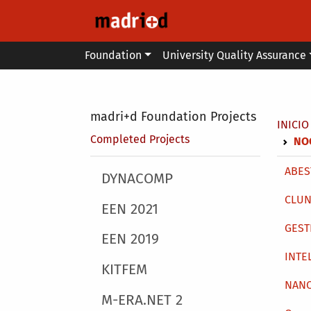
Skip to main content
Main menu
Foundation
University Quality Assurance
Secondary breadcrumb
madri+d Foundation Projects
Brea
INICIO
Completed Projects
NO
Main 
ABEST
Main menu
DYNACOMP
CLUN
EEN 2021
GEST
EEN 2019
INTE
KITFEM
NAN
M-ERA.NET 2