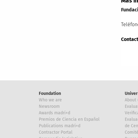
Más i
Fundac
Teléfon
Contact
Foundation
Univer
Who we are
About 
Newsroom
Evalua
Awards madri+d
Verific
Premios de Ciencia en Español
Evalua
Publications madri+d
de Cen
Contractor Portal
Comité