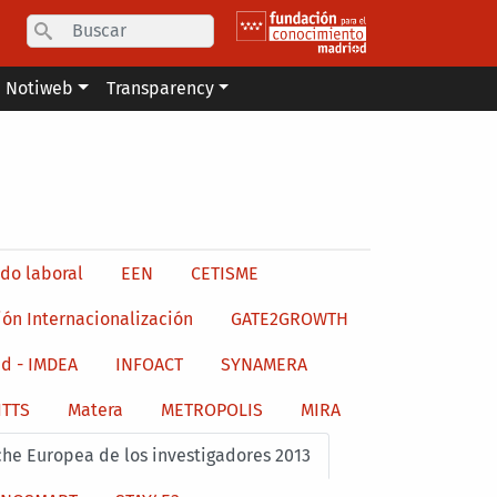
Search
Notiweb
Transparency
do laboral
EEN
CETISME
ión Internacionalización
GATE2GROWTH
d - IMDEA
INFOACT
SYNAMERA
ITTS
Matera
METROPOLIS
MIRA
he Europea de los investigadores 2013