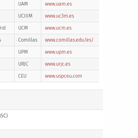
UAM
www.uam.es
UCIIIM
www.uc3m.es
rid
UCM
www.ucm.es
s
Comillas
www.comillas.edu/es/
UPM
www.upm.es
URJC
www.urjc.es
CEU
www.uspceu.com
MSC)