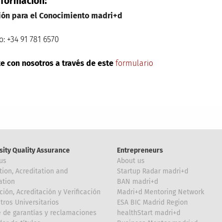
nformación:
ión para el Conocimiento madri+d
o: +34 91 781 6570
e con nosotros a través de este
formulario
sity Quality Assurance
Entrepreneurs
us
About us
tion, Acreditation and
Startup Radar madri+d
ation
BAN madri+d
ción, Acreditación y Verificación
Madri+d Mentoring Network
tros Universitarios
ESA BIC Madrid Region
 de garantías y reclamaciones
healthStart madri+d