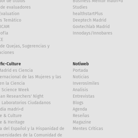
or de títulos
Business Mentor madri+d
de evaluadores
Studies
valuation
healthstartPlus
is Temático
Deeptech Madrid
FICAM
Govtechlab Madrid
Sofía
Innodays/Innobares
CE
de Quejas, Sugerencias y
taciones
ific-Culture
Notiweb
Madrid es Ciencia
Portada
ternacional de las Mujeres y las
Noticias
en la Ciencia
Inverosímiles
d Science Week
Analisis
an Researchers' Night
Entrevistas
 Laboratorios Ciudadanos
Blogs
dia madri+d
Agenda
e & Culture
Reseñas
e & Heritage
Magazine
a del Español y la Hispanidad de
Mentes Críticas
iversidades de la Comunidad de