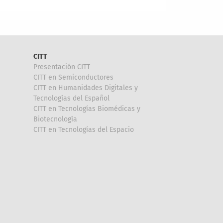
CITT
Presentación CITT
CITT en Semiconductores
CITT en Humanidades Digitales y
Tecnologías del Español
CITT en Tecnologías Biomédicas y
Biotecnología
CITT en Tecnologías del Espacio