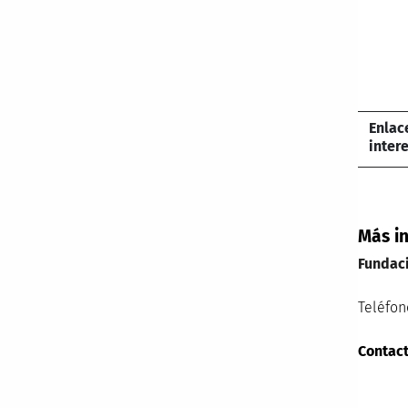
Enla
intere
Más i
Fundac
Teléfon
Contact