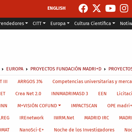
ENGLISH
rendedores
CITT
Europa
Cultura Científica
Noti
escribir enlaces de ayuda a la navegación
EUROPA
PROYECTOS FUNDACIÓN MADRI+D
PROYECTOS
menu level 4
 III
ARRGOS 3%
Competencias universitarias y merca
ET
Crea Net 2.0
INNMADRIMASD 3
EEN
Licitac
INN
M+VISIÓN COFUND
IMPACTSCAN
OPE madri+
LREG
IREnetwork
IWRM.Net
MADRID IRC
MADR
OMAT
NanoSci-E+
Noche de los Investigadores
Noc