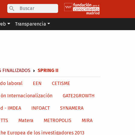
Search
web
Transparencia
 FINALIZADOS
SPRING II
do laboral
EEN
CETISME
ión Internacionalización
GATE2GROWTH
d - IMDEA
INFOACT
SYNAMERA
ITTS
Matera
METROPOLIS
MIRA
he Europea de los investigadores 2013