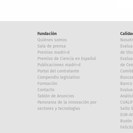
Fundación
Calida
Quiénes somos
Nosot
Sala de prensa
Evalua
Premios madri+d
de títu
Premios de Ciencia en Español
Evalua
Publicaciones madri+d
de Cen
Portal del contratante
Comité
Compendio legislativo
Buscad
Formación
Banco 
Contacto
Evalua
Tablón de Anuncios
Anális
Panorama de la innovación por
CUALI
sectores y tecnologías
Sello 
EUR-A
Buzón 
Felici