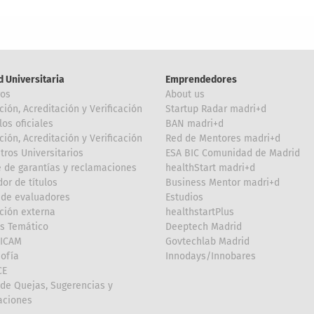
d Universitaria
Emprendedores
ros
About us
ción, Acreditación y Verificación
Startup Radar madri+d
los oficiales
BAN madri+d
ción, Acreditación y Verificación
Red de Mentores madri+d
tros Universitarios
ESA BIC Comunidad de Madrid
 de garantías y reclamaciones
healthStart madri+d
or de títulos
Business Mentor madri+d
de evaluadores
Estudios
ción externa
healthstartPlus
is Temático
Deeptech Madrid
FICAM
Govtechlab Madrid
Sofía
Innodays/Innobares
CE
de Quejas, Sugerencias y
taciones