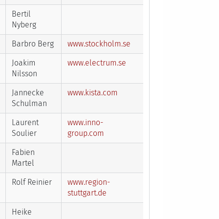
Bertil
Nyberg
Barbro Berg
www.stockholm.se
Joakim
www.electrum.se
Nilsson
Jannecke
www.kista.com
Schulman
Laurent
www.inno-
Soulier
group.com
Fabien
Martel
Rolf Reinier
www.region-
stuttgart.de
Heike