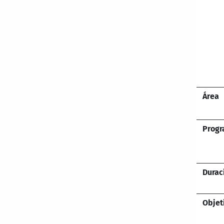
Área
Prog
Durac
Objet