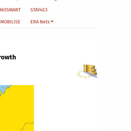
NNOSMART
STAY4E3
MOBILISE
ERA Nets
Growth