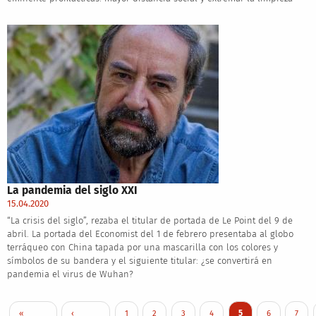
La pandemia del siglo XXI
15.04.2020
“La crisis del siglo”, rezaba el titular de portada de Le Point del 9 de
abril. La portada del Economist del 1 de febrero presentaba al globo
terráqueo con China tapada por una mascarilla con los colores y
símbolos de su bandera y el siguiente titular: ¿se convertirá en
pandemia el virus de Wuhan?
Paginación
Primera página
Página anterior
Page
Page
Page
Page
Página actual
Page
Page
«
‹
1
2
3
4
5
6
7