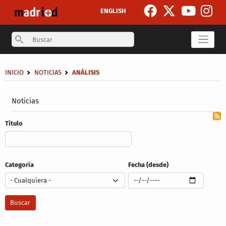
Pasar al contenido principal
ENGLISH
Search
Sobrescribir enlaces de ayuda a la navegación
INICIO
NOTICIAS
ANÁLISIS
Secondary breadcrumb
Noticias
Título
Categoría
Fecha (desde)