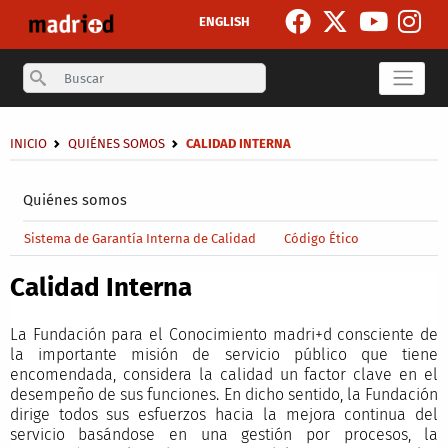
Pasar al contenido principal
ENGLISH
Search
Sobrescribir enlaces de ayuda a la navegación
INICIO
QUIÉNES SOMOS
CALIDAD INTERNA
Secondary breadcrumb
Quiénes somos
Main menu level 4
Sistema de Garantía Interna de Calidad
Código Ético
Calidad Interna
La Fundación para el Conocimiento madri+d consciente de
la importante misión de servicio público que tiene
encomendada, considera la calidad un factor clave en el
desempeño de sus funciones. En dicho sentido, la Fundación
dirige todos sus esfuerzos hacia la mejora continua del
servicio basándose en una gestión por procesos, la