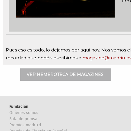
fir
Pues eso es todo, lo dejamos por aquí hoy. Nos vemos el
recordad que podéis escribirnos a
magazine@madrimas
VER HEMEROTECA DE MAGAZINES
Fundación
Quiénes somos
Sala de prensa
Premios madri+d