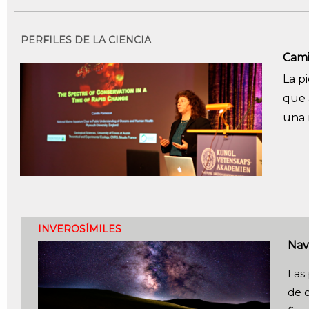
PERFILES DE LA CIENCIA
Cami
La p
que 
una 
INVEROSÍMILES
Nav
Las 
de c