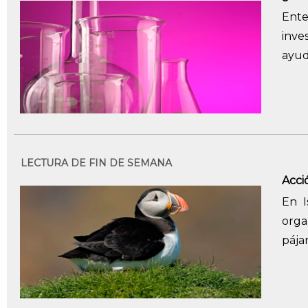
Ent
inve
ayud
LECTURA DE FIN DE SEMANA
Acci
En I
orga
pájar