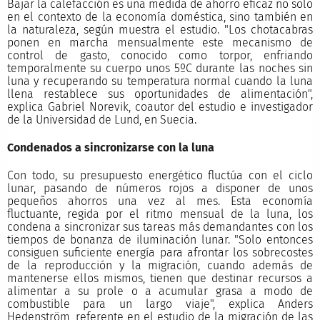
Bajar la calefacción es una medida de ahorro eficaz no solo
en el contexto de la economía doméstica, sino también en
la naturaleza, según muestra el estudio. "Los chotacabras
ponen en marcha mensualmente este mecanismo de
control de gasto, conocido como torpor, enfriando
temporalmente su cuerpo unos 5ºC durante las noches sin
luna y recuperando su temperatura normal cuando la luna
llena restablece sus oportunidades de alimentación",
explica Gabriel Norevik, coautor del estudio e investigador
de la Universidad de Lund, en Suecia.
Condenados a sincronizarse con la luna
Con todo, su presupuesto energético fluctúa con el ciclo
lunar, pasando de números rojos a disponer de unos
pequeños ahorros una vez al mes. Esta economía
fluctuante, regida por el ritmo mensual de la luna, los
condena a sincronizar sus tareas más demandantes con los
tiempos de bonanza de iluminación lunar. "Solo entonces
consiguen suficiente energía para afrontar los sobrecostes
de la reproducción y la migración, cuando además de
mantenerse ellos mismos, tienen que destinar recursos a
alimentar a su prole o a acumular grasa a modo de
combustible para un largo viaje", explica Anders
Hedenström, referente en el estudio de la migración de las