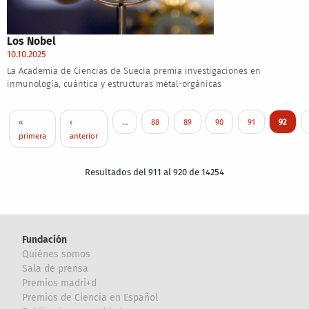
Los Nobel
10.10.2025
La Academia de Ciencias de Suecia premia investigaciones en
inmunología, cuántica y estructuras metal-orgánicas
Paginación
Primera página
Página anterior
Page
Page
Page
Page
Página a
«
‹
…
88
89
90
91
92
primera
anterior
Resultados del 911 al 920 de 14254
Fundación
Quiénes somos
Sala de prensa
Premios madri+d
Premios de Ciencia en Español