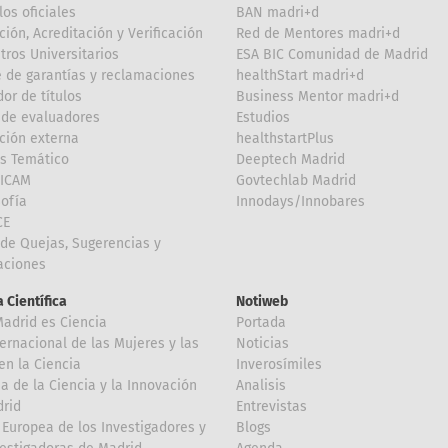
los oficiales
BAN madri+d
ción, Acreditación y Verificación
Red de Mentores madri+d
tros Universitarios
ESA BIC Comunidad de Madrid
 de garantías y reclamaciones
healthStart madri+d
or de títulos
Business Mentor madri+d
de evaluadores
Estudios
ción externa
healthstartPlus
is Temático
Deeptech Madrid
FICAM
Govtechlab Madrid
Sofía
Innodays/Innobares
CE
de Quejas, Sugerencias y
taciones
 Científica
Notiweb
Madrid es Ciencia
Portada
ternacional de las Mujeres y las
Noticias
en la Ciencia
Inverosímiles
 de la Ciencia y la Innovación
Analisis
rid
Entrevistas
Europea de los Investigadores y
Blogs