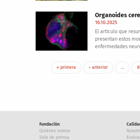
Organoides cere
16.10.2025
El artículo que res
presentan estos mo
enfermedades neuro
Paginación
Primera página
Página anterior
P
« primera
‹ anterior
…
8
Fundación
Calida
Quiénes somos
Nosot
Sala de prensa
Evalua