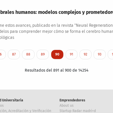
brales humanos: modelos complejos y prometedore
ume estos avances, publicado en la revista "Neural Regeneratio
delos para comprender mejor cómo se forma el cerebro humano
lógicas
age
Page
Page
Page
Página actual
Page
Page
Page
6
87
88
89
90
91
92
93
Resultados del 891 al 900 de 14254
d Universitaria
Emprendedores
ros
About us
ción, Acreditación y Verificación
Startup Radar madri+d