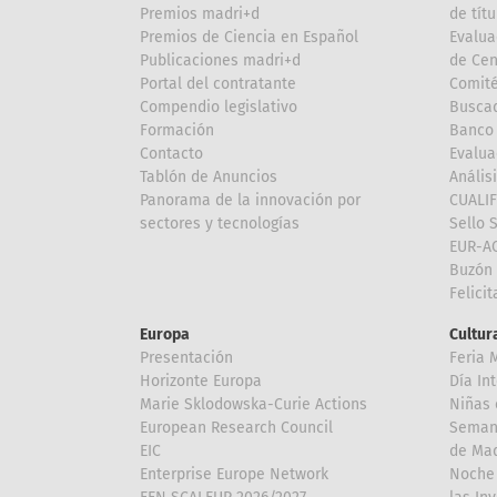
Premios madri+d
de títu
Premios de Ciencia en Español
Evalua
Publicaciones madri+d
de Cen
Portal del contratante
Comité
Compendio legislativo
Buscad
Formación
Banco 
Contacto
Evalua
Tablón de Anuncios
Anális
Panorama de la innovación por
CUALI
sectores y tecnologías
Sello 
EUR-A
Buzón 
Felici
Europa
Cultura
Presentación
Feria 
Horizonte Europa
Día In
Marie Sklodowska-Curie Actions
Niñas 
European Research Council
Semana
EIC
de Mad
Enterprise Europe Network
Noche 