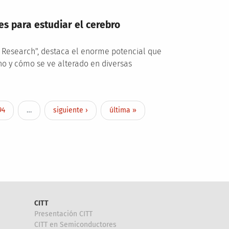
s para estudiar el cerebro
n Research", destaca el enorme potencial que
 y cómo se ve alterado en diversas
Page
Siguiente página
Última página
94
…
siguiente ›
última »
CITT
Presentación CITT
CITT en Semiconductores