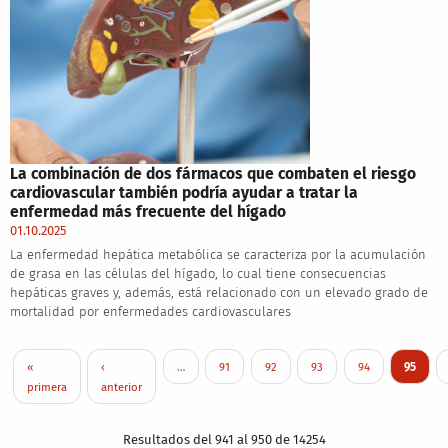
La combinación de dos fármacos que combaten el riesgo
cardiovascular también podría ayudar a tratar la
enfermedad más frecuente del hígado
01.10.2025
La enfermedad hepática metabólica se caracteriza por la acumulación
de grasa en las células del hígado, lo cual tiene consecuencias
hepáticas graves y, además, está relacionado con un elevado grado de
mortalidad por enfermedades cardiovasculares
Paginación
Primera página
Página anterior
Page
Page
Page
Page
Página a
«
‹
…
91
92
93
94
95
primera
anterior
Resultados del 941 al 950 de 14254