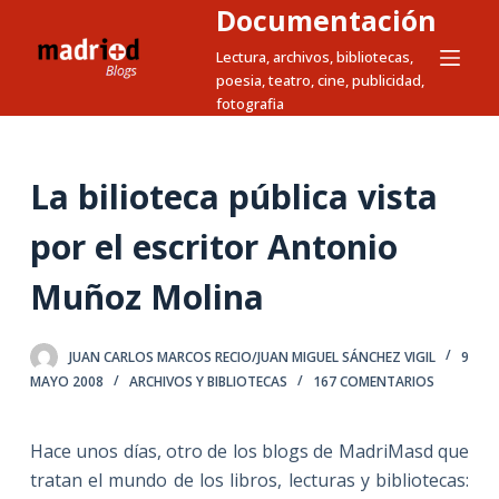
Documentación
S
a
Lectura, archivos, bibliotecas,
poesia, teatro, cine, publicidad,
l
fotografia
t
a
r
La bilioteca pública vista
a
l
por el escritor Antonio
c
Muñoz Molina
o
n
t
JUAN CARLOS MARCOS RECIO/JUAN MIGUEL SÁNCHEZ VIGIL
9
e
MAYO 2008
ARCHIVOS Y BIBLIOTECAS
167 COMENTARIOS
n
i
Hace unos días, otro de los blogs de MadriMasd que
d
tratan el mundo de los libros, lecturas y bibliotecas:
o