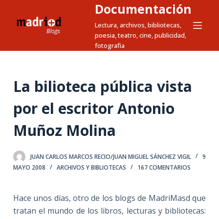
Documentación
S
a
Lectura, archivos, bibliotecas,
poesia, teatro, cine, publicidad,
l
fotografia
t
a
r
La bilioteca pública vista
a
l
por el escritor Antonio
c
Muñoz Molina
o
n
t
JUAN CARLOS MARCOS RECIO/JUAN MIGUEL SÁNCHEZ VIGIL
9
e
MAYO 2008
ARCHIVOS Y BIBLIOTECAS
167 COMENTARIOS
n
i
Hace unos días, otro de los blogs de MadriMasd que
d
tratan el mundo de los libros, lecturas y bibliotecas:
o