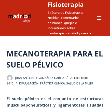
Fisioterapia
S
a
Bitácora de Fisioterapia:
Noticias, comentarios,
l
opiniones, quejas e
t
inquietudes sobre
a
fisioterapia, sanidad y ciencia.
r
a
l
MECANOTERAPIA PARA EL
c
SUELO PÉLVICO
o
n
t
JUAN ANTONIO GONZÁLEZ GARCÍA
29 DICIEMBRE
e
2015
DIVULGACIÓN
,
PRÁCTICA CLÍNICA
,
SALUD DE LA MUJER
n
i
El suelo pélvico es el conjunto de estructuras
d
musculoaponeuróticas y ligamentosas situadas
o