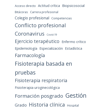
Actitud crítica
Biopsicosocial
Acceso directo
Bitácoras
Carrera profesional
Colegio profesional
Competencias
Conflicto profesional
Coronavirus
Covid-19
Ejercicio terapéutico
Enfermo crítico
Epidemiología
Especialización
Estadística
Farmacología
Fisioterapia basada en
pruebas
Fisioterapia respiratoria
Fisioterapia uroginecológica
Gestión
Formación posgrado
Historia clínica
Grado
Hospital