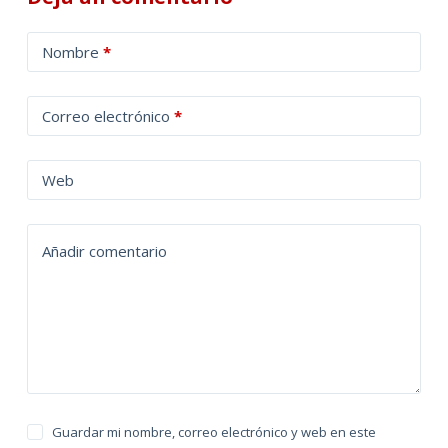
A
Nombre
*
l
t
Correo electrónico
*
e
r
n
Web
a
t
Añadir comentario
i
v
e
:
Guardar mi nombre, correo electrónico y web en este