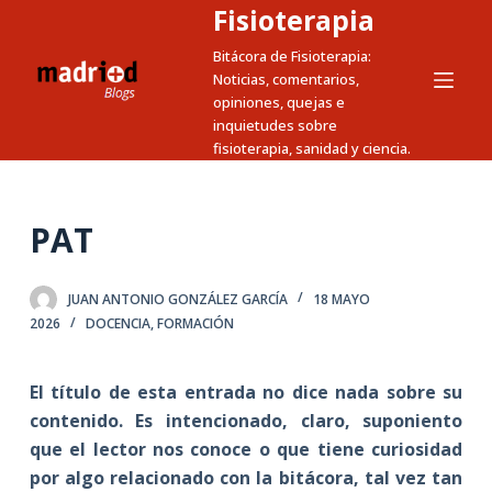
Fisioterapia
S
a
Bitácora de Fisioterapia:
Noticias, comentarios,
l
opiniones, quejas e
t
inquietudes sobre
a
fisioterapia, sanidad y ciencia.
r
a
l
PAT
c
o
JUAN ANTONIO GONZÁLEZ GARCÍA
18 MAYO
n
2026
DOCENCIA
,
FORMACIÓN
t
e
El título de esta entrada no dice nada sobre su
n
contenido. Es intencionado, claro, suponiento
i
que el lector nos conoce o que tiene curiosidad
d
por algo relacionado con la bitácora, tal vez tan
o