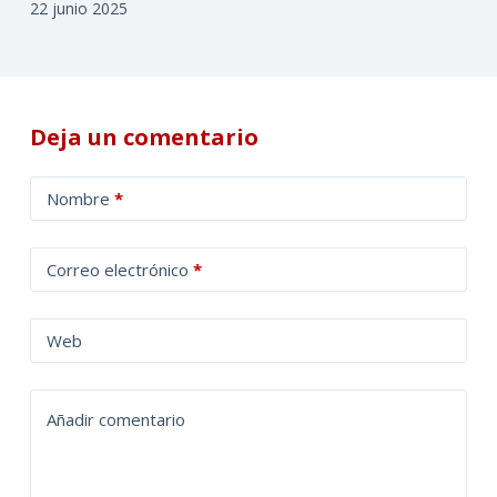
22 junio 2025
Deja un comentario
A
Nombre
*
l
t
Correo electrónico
*
e
r
n
Web
a
t
Añadir comentario
i
v
e