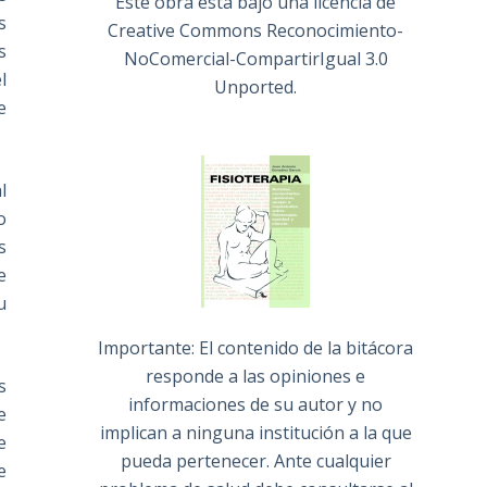
Este obra está bajo una
licencia de
s
Creative Commons Reconocimiento-
s
NoComercial-CompartirIgual 3.0
l
Unported
.
e
l
o
s
e
u
Importante: El contenido de la bitácora
responde a las opiniones e
s
informaciones de su autor y no
e
implican a ninguna institución a la que
e
pueda pertenecer. Ante cualquier
e