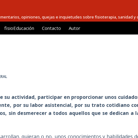
comentarios, opiniones, quejas e inquietudes sobre fisioterapia, sanidad y c
fisioEducación
Contacto
Autor
ERAL
de su actividad, participar en proporcionar unos cuidado
nte, por su labor asistencial, por su trato cotidiano co
os, s
in desmerecer a todos aquellos que se dedican a l
sarrollan, quieran o no, unos conocimientos y habilidades d