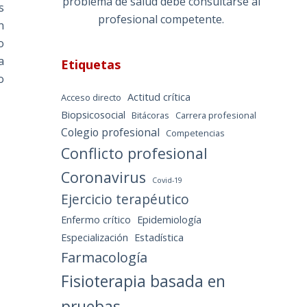
problema de salud debe consultarse al
s
profesional competente.
n
o
a
Etiquetas
o
Actitud crítica
Acceso directo
Biopsicosocial
Bitácoras
Carrera profesional
Colegio profesional
Competencias
Conflicto profesional
Coronavirus
Covid-19
Ejercicio terapéutico
Enfermo crítico
Epidemiología
Especialización
Estadística
Farmacología
Fisioterapia basada en
pruebas