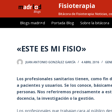
Fisioterapia
S
a
Bitácora de Fisioterapia: Noticias, 
l
Blogs madri+d
Portada Blog
Sobre la bitácora
t
a
r
a
«ESTE ES MI FISIO»
l
c
JUAN ANTONIO GONZÁLEZ GARCÍA
4 ABRIL 2016
GEN
o
n
t
Los profesionales sanitarios tienen, como fin 
e
a pacientes y usuarios. Se los conoce, básicame
n
personas. N
os referiremos precisamente a est
i
docencia, la investigación o la gestión.
d
o
Los profesionales que trabajan cara al público de