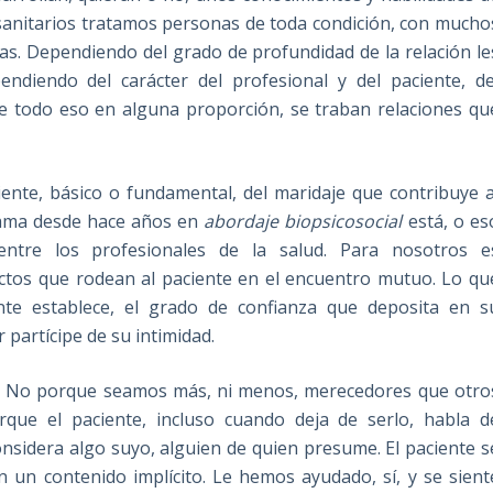
anitarios tratamos personas de toda condición, con mucho
ias. Dependiendo del grado de profundidad de la relación le
diendo del carácter del profesional y del paciente, de
 todo eso en alguna proporción, se traban relaciones qu
ente, básico o fundamental, del maridaje que contribuye a
 llama desde hace años en
abordaje biopsicosocial
está, o es
ntre los profesionales de la salud. Para nosotros e
ectos que rodean al paciente en el encuentro mutuo. Lo qu
nte establece, el grado de confianza que deposita en s
r partícipe de su intimidad.
to. No porque seamos más, ni menos, merecedores que otro
orque el paciente, incluso cuando deja de serlo, habla d
onsidera algo suyo, alguien de quien presume. El paciente s
n un contenido implícito. Le hemos ayudado, sí, y se sient