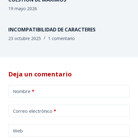
19 mayo 2026
INCOMPATIBILIDAD DE CARACTERES
23 octubre 2025
1 comentario
Deja un comentario
A
Nombre
*
l
t
Correo electrónico
*
e
r
n
Web
a