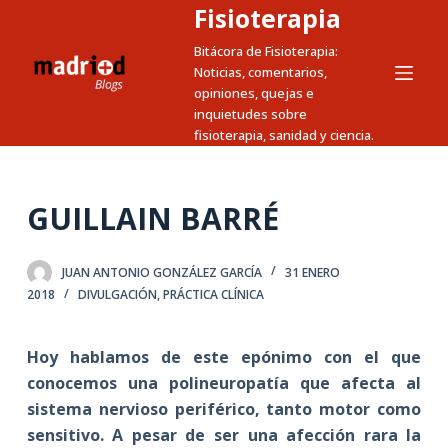
Fisioterapia
S
a
Bitácora de Fisioterapia:
Noticias, comentarios,
l
opiniones, quejas e
t
inquietudes sobre
a
fisioterapia, sanidad y ciencia.
r
a
l
GUILLAIN BARRÉ
c
o
JUAN ANTONIO GONZÁLEZ GARCÍA
31 ENERO
n
2018
DIVULGACIÓN
,
PRÁCTICA CLÍNICA
t
e
Hoy hablamos de este epónimo con el que
n
conocemos una polineuropatía que afecta al
i
sistema nervioso periférico, tanto motor como
d
sensitivo. A pesar de ser una afección rara la
o