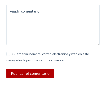
t
Añadir comentario
i
v
e
:
Guardar mi nombre, correo electrónico y web en este
navegador la próxima vez que comente.
Publicar el comentario
TÉRMINOS DE USO
PREGUNTAS FRECUENTES
POLÍTICA PRIVACIDAD
AVISO LEGAL