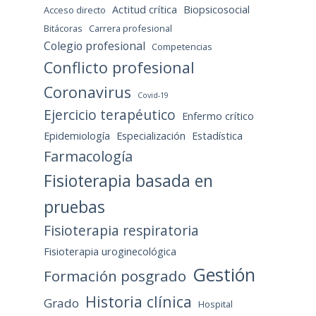
Actitud crítica
Biopsicosocial
Acceso directo
Bitácoras
Carrera profesional
Colegio profesional
Competencias
Conflicto profesional
Coronavirus
Covid-19
Ejercicio terapéutico
Enfermo crítico
Epidemiología
Especialización
Estadística
Farmacología
Fisioterapia basada en
pruebas
Fisioterapia respiratoria
Fisioterapia uroginecológica
Gestión
Formación posgrado
Historia clínica
Grado
Hospital