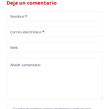
Deja un comentario
A
Nombre
*
l
t
Correo electrónico
*
e
r
n
Web
a
t
Añadir comentario
i
v
e
:
Guardar mi nombre, correo electrónico y web en este