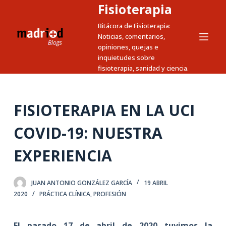
Fisioterapia
S
a
Bitácora de Fisioterapia:
Noticias, comentarios,
l
opiniones, quejas e
t
inquietudes sobre
a
fisioterapia, sanidad y ciencia.
r
a
l
FISIOTERAPIA EN LA UCI
c
COVID-19: NUESTRA
o
n
EXPERIENCIA
t
e
n
JUAN ANTONIO GONZÁLEZ GARCÍA
19 ABRIL
2020
PRÁCTICA CLÍNICA
,
PROFESIÓN
i
d
o
El pasado 17 de abril de 2020 tuvimos la