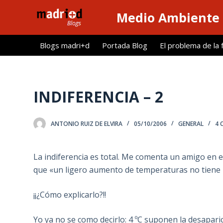
S
Medio Ambiente 
a
l
Blogs madri+d
Portada Blog
El problema de la 
t
a
r
a
INDIFERENCIA – 2
l
c
ANTONIO RUIZ DE ELVIRA
05/10/2006
GENERAL
4 
o
n
t
La indiferencia es total. Me comenta un amigo en 
e
que «un ligero aumento de temperaturas no tiene
n
i
¡¡¿Cómo explicarlo?!!
d
o
Yo ya no se como decirlo: 4 ºC suponen la desaparici