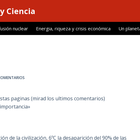
y Ciencia
fusión nuclear
Energia, riqueza y crisis económica
Un planet
COMENTARIOS
estas paginas (mirad los ultimos comentarios)
 importancia»
ón de la civilización, 6ºC la desaparición del 90% de las