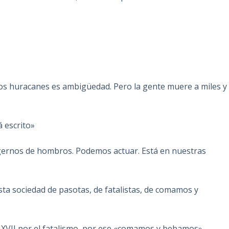
 los huracanes es ambigüedad. Pero la gente muere a miles y
á escrito»
ernos de hombros. Podemos actuar. Está en nuestras
ta sociedad de pasotas, de fatalistas, de comamos y
 XVII por el fatalismo, por ese «comamos y bebamos».