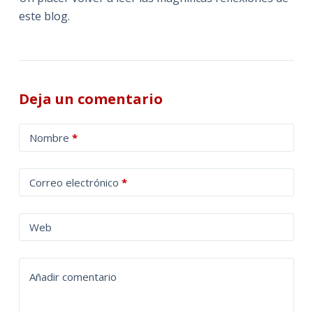
este blog.
Deja un comentario
A
Nombre
*
l
t
Correo electrónico
*
e
r
n
Web
a
t
Añadir comentario
i
v