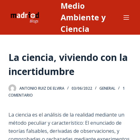
Medio
S
a
Ambiente y
l
Ciencia
t
a
r
La ciencia, viviendo con la
a
l
incertidumbre
c
o
n
ANTONIO RUIZ DE ELVIRA
03/06/2022
GENERAL
1
COMENTARIO
t
e
n
La ciencia es el análisis de la realidad mediante un
i
método peculiar y característico: El enunciado de
d
teorías falsables, derivadas de observaciones
,
y
o
comprobadas o rechazadas mediante experimentos